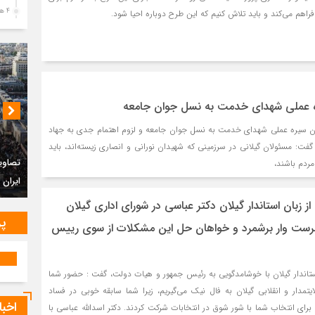
4 هفته قبل
فراهم می‌کند و باید تلاش کنیم که این طرح دوباره احیا شود.
پیک
رضو
4 هفته قبل
پس 
آخر
ه عملی شهدای خدمت به نسل جوان جامعه
4 هفته قبل
ندن سیره عملی شهدای خدمت به نسل جوان جامعه و لزوم اهتمام جدی به جهاد
تصا
شهی
 گفت: مسئولان گیلانی در سرزمینی که شهیدان نورانی و انصاری زیسته‌اند، باید
ردم باشند،
4 هفته قبل
احداث
مرا
مش
گاودیل
ز زبان استاندار گیلان دکتر عباسی در شورای اداری گیلان
1 ماه قبل
پر
هرست وار برشمرد و خواهان حل این مشکلات از سوی رییس
تصا
ثور
تصاویر هوایی مراسم تشییع پیکر مطهر آقای شهید
1 ماه قبل
تاندار گیلان با خوشامدگویی به رئیس جمهور و هیات دولت، گفت : حضور شما
ایران – مشهد
تشی
ایتمدار و انقلابی گیلان به فال نیک می‌گیریم، زیرا شما سابقه خوبی در فساد
1 ماه قبل
اخبا
برای انتخاب شما با شور شوق در انتخابات شرکت کردند. دکتر اسدالله عباسی با