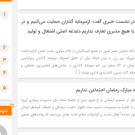
تشی
جمک
1
1 ماه قبل
ز در نشست خبری گفت: ازسرمایه گذاران حمایت می‌کنیم و در
قم،
اما
 با هیچ مدیری تعارف نداریم.دغدغه اصلی اشتغال و تولید
1 ماه قبل
2
اله عباسی عصر امروز در جمع خبرنگاران در تالار مرکزی رشت ضمن گرامیداشت
آیت
ریک روز زن، با بیان اینکه یکی از دلایل انصراف سرمایه گذاران بروکراسی
1 ماه قبل
3
اداری است، تصریح کرد: بیش از 52 مجوز بی نام سرمایه گذاری در بخش‌های کشاورزی، صنتعی و
مرا
4
ه گذار بدون کاغذبازی اداری بتواند […]
رسی
5
ماه مبارک رمضان ‌اجتماعی نداریم
ل از تسنیم، ارسلان زارع امروز پس از جلسه ستاد ملی مدیریت بیماری کرونا
ن با اشاره به تصمیمات جدید ستاد اظهار داشت: مشاغل و اصناف کم‌خطر استان
دیدگ
شور مجدداً فعال شدند و گزارشات اعلام شده نشان می‌دهد که واحدهای صنفی
ادگی کامل دهیاران در
Myrtle
ت رسانی به مردم در
Neat blog! Is your theme