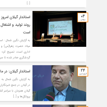
[…]
۰۴
استاندار گیلان امرو
بهمن
روند تولید و اشتغال
است
به گزارش نگین شمال : اسد
میلاد حضرت زهرا(س) و تب
گردشگری صادر شده تا سرمای
۲۴
استاندار گیلان: در ‌
فروردین
به گزارش نگین شمال به نق
در گیلان در جمع خبرنگارا
گیلان همزمان با سراسر ک
پروتکل‌ها و […]
Nikita2881
آم
خدم
Very good