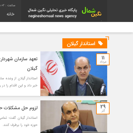
5:03
خانه
استاندار گیلان
۱۱
مرداد
گیلان
خبر داد و این اقدام را در
۲۹
لزوم حل مشکلات حو
آذر
استاندار گیلان گفت: تما
حوزه خود را برطرف کنند.