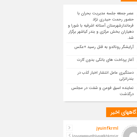
یع پیکر مطهر رهبر شهید انقلاب در مسجد
ران
عصر جمعه جلسه مدیریت بحران با
حضور رحمت حیدری نژاد
 یکپارچه در سوگ و حماسه؛ بدرقه باشکوه
فرماندارشهرستان آستانه اشرفیه با شورا و
م مجاهد
دهیاران بخش مرکزی و بندر کیاشهر برگزار
شد.
مدرسه نواب تا باغ وکیل؛ آغاز رفاقت ۷۰ ساله
آرایشگر رونالدو به قتل رسید +عکس
‌الله قربانی با رهبرشهید
آغاز پرداخت های بانکی بدون کارت
سم تشییع پیکر رهبر شهید در قم به پایان
دستگیری عامل انتشار اخبار کذب در
د
بندرانزلی
نماینده اسبق فومن و شفت در مجلس
درگذشت
اههای اخیر
jyuinfkrml
iljelzvuvpwgqurdhluspdkhkmrizr