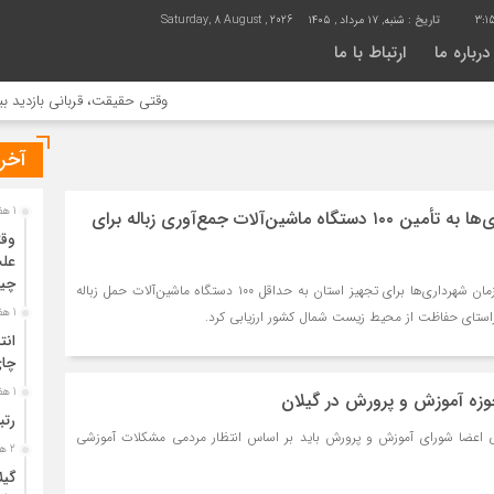
3:1
تاریخ :
شنبه, ۱۷ مرداد , ۱۴۰۵
Saturday, 8 August , 2026
درباره ما
ارتباط با ما
وقتی حقیقت، قربانی بازدید بیشتر می ش
آخری
1 هفته قبل
تعهد سازمان شهرداری‌ها به تأمین ۱۰۰ دستگاه ماشین‌آلات جمع‌آوری زباله برای
وقت
علت
چی
استاندار گیلان از وعده سازمان شهرداری‌ها برای تجهیز استان به حداقل ۱۰۰ دستگاه ماشین‌آلات حمل زباله
1 هفته قبل
 راستای حفاظت از محیط زیست شمال کشور ارزیابی کرد.
انت
چا
1 هفته قبل
زه آموزش و پرورش در گیلان
رتب
می اعضا شورای آموزش و پرورش باید بر اساس انتظار مردمی مشکلات آموزشی
2 هفته قبل
گیل