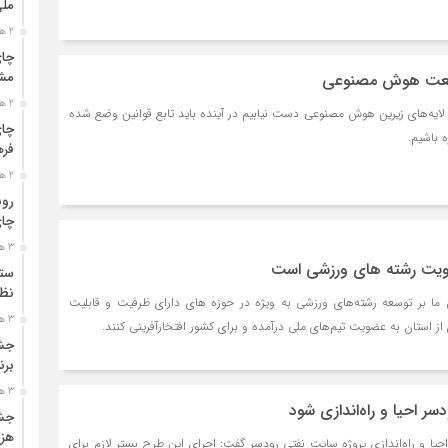
مل
2 هفته قبل
چای
مشت
نعت هوش مصنوعی
2 هفته قبل
ه لایه‌های زیرین هوش مصنوعی دست نیابیم در آینده باید تابع قوانین وضع شده
چای
 باشیم.
فره
2 هفته قبل
رون
چای
3 هفته قبل
قویت رشته های ورزشی است
ستو
نظا
ش ما بر توسعه رشته‌های ورزشی به ویژه در حوزه های دارای ظرفیت و قابلیت
3 هفته قبل
ز استان به عضویت تیم‌های ملی درآمده و برای کشور افتخارآفرینی کنند.
جشن
برن
3 هفته قبل
ر احیا و راه‌اندازی شود
جشن
هزی
ه احیا و راه‌اندازی پروژه سایت نفتی رودسر گفت: اجرای این طرح بستر لازم برای