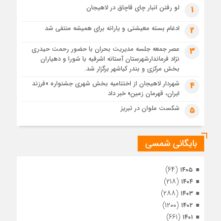
1 ماه قبل
لو رفتن انبار چای قاچاق در لاهیجان
1
پس از طواف تهران، قم و عتبات… اینک سلامِ آخر در آستان امام
رئوف
ادغام بسته معیشتی و یارانه برای همیشه منتفی شد
2
1 ماه قبل
عصر جمعه جلسه مدیریت بحران با حضور رحمت حیدری
3
تصاویر هوایی مراسم تشییع پیکر مطهر آقای شهید ایران – مشهد
نژاد فرماندارشهرستان آستانه اشرفیه با شورا و دهیاران
1 ماه قبل
بخش مرکزی و بندر کیاشهر برگزار شد.
مراسم تشییع پیکر مطهر آقای شهید ایران – مشهد
شهردار لاهیجان از اختتامیه بخش شهری جشنواره «فرزند
4
ایران، قهرمان زمین» خبر داد
1 ماه قبل
تصاویری از تراکم جمعیت حاضر در میدان ثورهالعشرین نجف
شکست ملوان در تبریز
5
اشرف
بایگانی شمسی
(۶۴)
۱۴۰۵
(۲۱۸)
۱۴۰۴
(۲۸۸)
۱۴۰۳
(۱۲۰۰)
۱۴۰۲
(۶۶۱)
۱۴۰۱