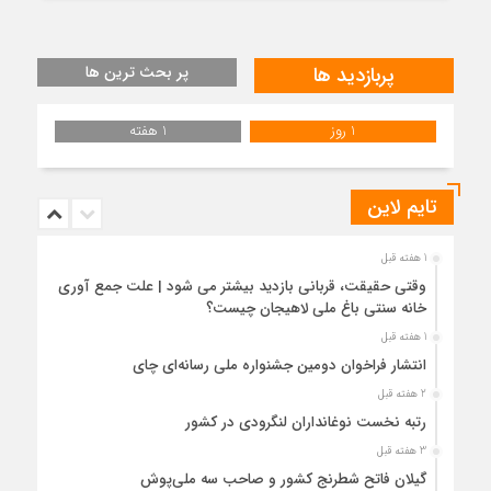
پربازدید ها
پر بحث ترین ها
1 روز
1 هفته
تایم لاین
1 هفته قبل
وقتی حقیقت، قربانی بازدید بیشتر می شود | علت جمع آوری
خانه سنتی باغ ملی لاهیجان چیست؟
1 هفته قبل
انتشار فراخوان دومین جشنواره ملی رسانه‌ای چای
2 هفته قبل
رتبه نخست نوغانداران لنگرودی در کشور
3 هفته قبل
گیلان فاتح شطرنج کشور و صاحب سه ملی‌پوش