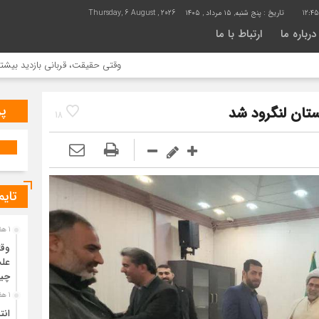
12:4
تاریخ :
پنج شنبه, ۱۵ مرداد , ۱۴۰۵
Thursday, 6 August , 2026
درباره ما
ارتباط با ما
وقتی حقیقت، قربانی بازدید بیشتر می شود |
پر
تان لنگرود شد
18
تایم
1 هفته قبل
وقت
علت
چی
1 هفته قبل
انت