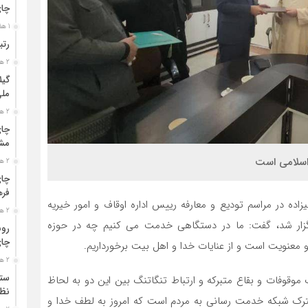
چا
1 هفته قبل
رتب
2 هفته قبل
گیل
مل
2 هفته قبل
چای
مشت
اسلامی است
2 هفته قبل
چای
فره
اده در مراسم تودیع و معارفه رییس اداره اوقاف و امور خیریه
2 هفته قبل
رگزار شد، گفت: ما در دستگاهی خدمت می کنیم چه در حوزه
رون
چای
 معنویت است و از عنایات خدا و اهل بیت برخورداریم.
2 هفته قبل
ستو
 موقوفات و بقاع متبرکه و ارتباط تنگاتنگ بین این دو به لحاظ
نظا
مشترک شبکه خدمت رسانی به مردم است که امروز به لطف خدا و