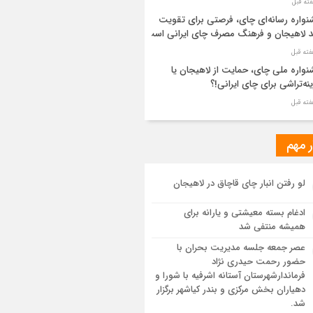
واره رسانه‌ای چای، فرصتی برای تقویت
د لاهیجان و فرهنگ مصرف چای ایرانی است
واره ملی چای، حمایت از لاهیجان یا
نه‌تراشی برای چای ایرانی!؟
ر مطهر رهبر شهید انقلاب در حرم مطهر
ی آرام گرفت
ر مهم
از طواف تهران، قم و عتبات… اینک سلامِ
لو رفتن انبار چای قاچاق در لاهیجان
 در آستان امام رئوف
ادغام بسته معیشتی و یارانه برای
ویر هوایی مراسم تشییع پیکر مطهر آقای
همیشه منتفی شد
د ایران – مشهد
عصر جمعه جلسه مدیریت بحران با
حضور رحمت حیدری نژاد
سم تشییع پیکر مطهر آقای شهید ایران –
فرماندارشهرستان آستانه اشرفیه با شورا و
هد
دهیاران بخش مرکزی و بندر کیاشهر برگزار
شد.