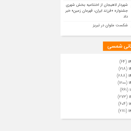
ویری از تراکم جمعیت حاضر در میدان
شهردار لاهیجان از اختتامیه بخش شهری
هالعشرین نجف اشرف
جشنواره «فرزند ایران، قهرمان زمین» خبر
داد
شکست ملوان در تبریز
گانی شمسی
(۶۴)
۱
(۲۱۸)
۱
(۲۸۸)
۱
(۱۲۰۰)
۱
(۶۶۱)
(۲۷۳)
۱
(۶۰۴)
۱
(۲۸۱)
۱