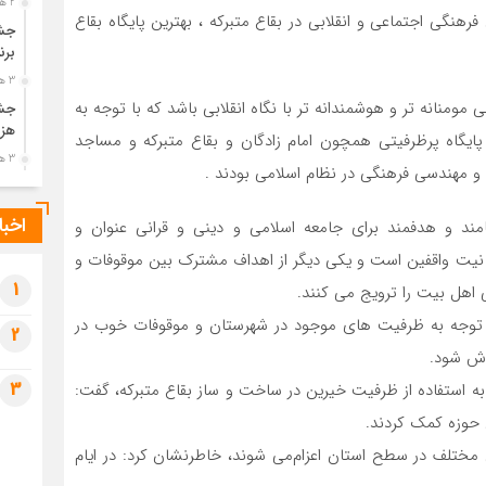
2 هفته قبل
هنگی اجتماعی و انقلابی در بقاع متبرکه ، بهترین پایگاه بقاع
جشن
برن
3 هفته قبل
مومنانه تر و هوشمندانه تر با نگاه انقلابی باشد که با توجه به
جشن
هزی
پایگاه پرظرفیتی همچون امام زادگان و بقاع متبرکه و مساجد
3 هفته قبل
 و مهندسی فرهنگی در نظام اسلامی بودند .
پیک
رضو
اخبا
ند و هدفمند برای جامعه اسلامی و دینی و قرانی عنوان و
3 هفته قبل
ه نیت واقفین است و یکی دیگر از اهداف مشترک بین موقوفات و
پس 
آخر
1
 اهل بیت را ترویج می کنند.
3 هفته قبل
ا توجه به ظرفیت های موجود در شهرستان و موقوفات خوب در
2
تصا
اش شود.
شهی
3
ه استفاده از ظرفیت خیرین در ساخت و ساز بقاع متبرکه، گفت:
3 هفته قبل
مرا
مش
ز ۵۰۰ مبلغ در مناسبت های مختلف در سطح استان اعزام‌می شوند، خاطرنشان کرد: در ایام
4 هفته قبل