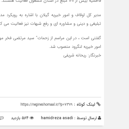
فاطمیه بیش از ۱۲۰ مبلغ در استان مشغول فعالیت هستند.
مدیر کل اوقاف و امور خیریه گیلان با اشاره به رویکرد
تبلیغی و دینی و مشاوره ای و رفع شبهات نیز فعالیت می کن
گفتنی است ، در این مراسم از زحمات” سید مرتضی فخر موس
امور خیریه لنگرود منصوب شد.
خبرنگار: ریحانه شریفی
لینک کوتاه :
https://negineshomaal.ir/?p=7379
ارسال توسط :
hamidreza asadi
564 بازدید