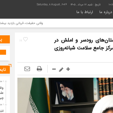
10:1
تاریخ :
شنبه, ۱۷ مرداد , ۱۴۰۵
Saturday, 8 August , 2026
درباره ما
ارتباط با ما
وقتی حقیقت، قربانی بازدید بیشتر می شود 
پر
تان‌های رودسر و املش در
19
کز جامع سلامت شبانه‌روزی
تایم
1 هفته قبل
وقت
علت
چی
1 هفته قبل
انت