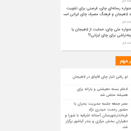
واره رسانه‌ای چای، فرصتی برای تقویت
د لاهیجان و فرهنگ مصرف چای ایرانی است
واره ملی چای، حمایت از لاهیجان یا
نه‌تراشی برای چای ایرانی!؟
ر مطهر رهبر شهید انقلاب در حرم مطهر
ی آرام گرفت
ر مهم
از طواف تهران، قم و عتبات… اینک سلامِ
لو رفتن انبار چای قاچاق در لاهیجان
 در آستان امام رئوف
ادغام بسته معیشتی و یارانه برای
ویر هوایی مراسم تشییع پیکر مطهر آقای
همیشه منتفی شد
د ایران – مشهد
عصر جمعه جلسه مدیریت بحران با
حضور رحمت حیدری نژاد
سم تشییع پیکر مطهر آقای شهید ایران –
فرماندارشهرستان آستانه اشرفیه با شورا و
هد
دهیاران بخش مرکزی و بندر کیاشهر برگزار
شد.