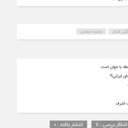
گین شمال
نماینده مجلس
طه با جهان است
ی ایرانی!؟
ف اشرف
انتظار بررسی : 11
انتشار یافته : ۰