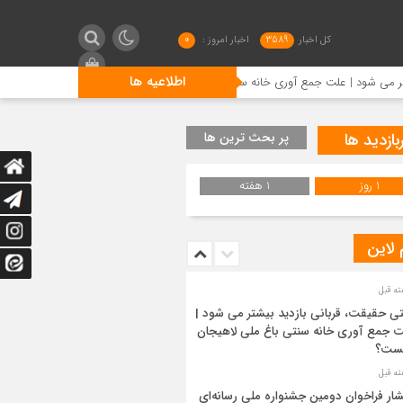
کل اخبار
3589
اخبار امروز :
0
اطلاعیه ها
| علت جمع آوری خانه سنتی باغ ملی لاهیجان چیست؟
انتشار ف
بازدید ها
پر بحث ترین ها
1 روز
1 هفته
 لاین
ی حقیقت، قربانی بازدید بیشتر می شود |
 جمع آوری خانه سنتی باغ ملی لاهیجان
ست؟
شار فراخوان دومین جشنواره ملی رسانه‌ای