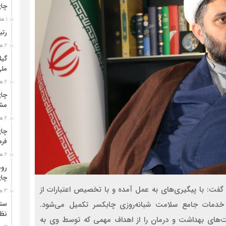
چا
1 هفته قبل
رتب
2 هفته قبل
گیل
مل
2 هفته قبل
چای
مشت
2 هفته قبل
چای
فره
2 هفته قبل
رون
چای
ت: با پیگیری‌های به عمل آمده و با تخصیص اعتبارات از
3 هفته قبل
ستو
 خدمات جامع سلامت شبانه‌روزی چابکسر تکمیل می‌شود.
نظا
‌های بهداشت و درمان را از اهداف مهمی که توسط وی به