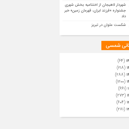
ویری از تراکم جمعیت حاضر در میدان
شهردار لاهیجان از اختتامیه بخش شهری
هالعشرین نجف اشرف
جشنواره «فرزند ایران، قهرمان زمین» خبر
داد
شکست ملوان در تبریز
گانی شمسی
(۶۴)
۱
(۲۱۸)
۱
(۲۸۸)
۱
(۱۲۰۰)
۱
(۶۶۱)
(۲۷۳)
۱
(۶۰۴)
۱
(۲۸۱)
۱