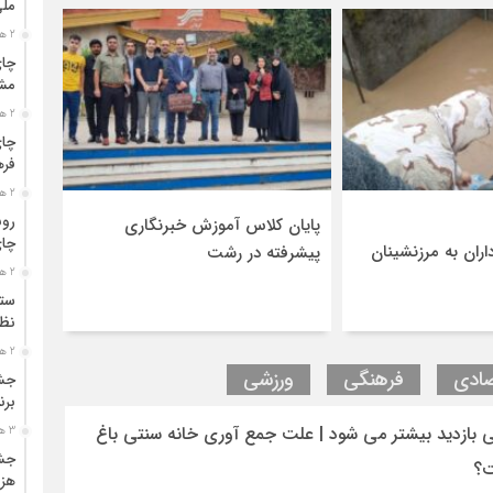
مل
2 هفته قبل
چای
مشت
2 هفته قبل
چای
فره
2 هفته قبل
رون
پایان کلاس آموزش خبرنگاری
تجلیل 
چای
اران به مرزنشینان
پیشرفته در رشت
2 هفته قبل
ستو
نظا
2 هفته قبل
صادی
فرهنگی
ورزشی
جشن
برن
 بازدید بیشتر می شود | علت جمع آوری خانه سنتی باغ
3 هفته قبل
جشن
ت؟
هزی