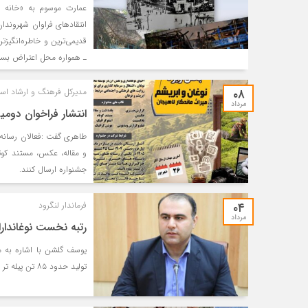
عمارت موسوم به «خانه س
انتقادهای فراوان شهروندان
قدیمی‌ترین و خاطره‌انگیزت
ـ همواره محل اعتراض بسی
۰۸
مدیرکل فرهنگ و ارشاد اسل
مرداد
انتشار فراخوان دومی
و مقاله، عکس، مستند کوتا
جشنواره ارسال کنند.
۰۴
فرماندار لنگرود
مرداد
رتبه نخست نوغاندار
یوسف گلشن با اشاره به می
تولید حدود ۸۵ تن پیله‌ تر ابریشم، بار دیگر جایگاه نخست کشور را در این بخش تثبیت کردند.