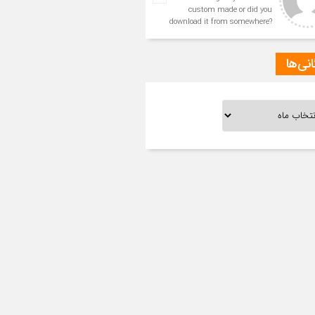
custom made or did you
download it from somewhere?
A theme like yours with a few
simp
انی‌ها
ی‌ها