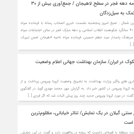
برگزاری ۲۵۰ ‌ویژه‌برنامه دهه فجر در سطح لاهیجان / جمع‌آوری بیش از ۳۰
کمک به سیل‌زدگان
گین شمال : صبح امروز پنجشنبه نشست خبری اصحاب رسانه با فرمانده سپاه
ناحیه لاهیجان به مناسبت ۴۱ سالگرد شکوهمند انقلاب اسلامی و دهه مبارک فجر در سالن اجتماعات سپاه
. سرهنگ پاسدار سید جعفر حسینی فرمانده سپاه ناحیه لاهیجان ضمن تبریک
…]
بیمار مشکوک در ایران/ سازمان بهداشت جهانی اعلام وضعیت
اری های واگیر وزارت بهداشت، به تشریح وضعیت کرونا ویروس پرداخت و از
مشکوک به کرونا ویروس در کشور خبر داد. به گزارش مهر، محمد مهدی گویا، در گفتگوی
گفت: در مورد کرونا ویروس جدید چند روز پیش اثبات شد که اگر فردی […]
سنتی گیلان در یک نمایش/ تئاتر خیابانی، مظلوم‌ترین
 است
سنت منطقه با قصه‌ای دانست که ریشه در واقعیت دارد و گفت: در این نمایش