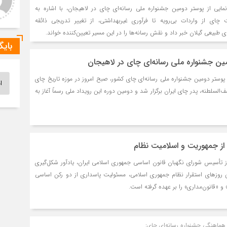
https://is.gd/N1i
ایی از پوستر دومین جشنواره ملی رسانه‌ای چای در لاهیجان، با اشاره به
بحران ها | ابریشم پرس
ای از واردات بی‌رویه تا فرآوری غیربهداشتی، از تغییر تدریجی ذائقه
[…] عصر جمعه جلسه مدیریت
بحران با حضور رحمت حیدری نژاد
طبیعی گیلان خبر داد و نقش رسانه‌ها را در این مسیر تعیین‌کننده خواند.
فرما… […]
بایگ
مین جشنواره ملی رسانه‌ای چای در لاهیجان
بایگان
ز پوستر دومین جشنواره ملی رسانه‌ای چای کشور، صبح امروز در موزه تاریخ چای
شف‌السلطنه، پدر چای ایران برگزار شد و دومین دوره این رویداد ملی رسماً آغاز به
از جمهوریت و اسلامیت نظام
ز تأسیس شورای نگهبان قانون اساسی جمهوری اسلامی ایران، یادآور شکل‌گیری
روزهای استقرار نظام جمهوری اسلامی، مسئولیت پاسداری از دو رکن اساسی
و «قانون‌مداری» را بر عهده گرفته است.
 هماهنگی جشنواره رسانه‌ای چای: