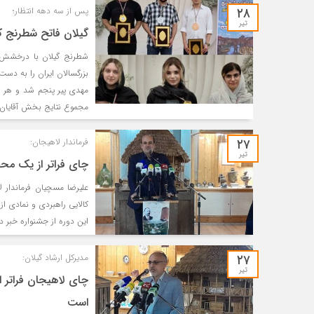
۲۸
پس از سه دهه انتظار؛
تیر
گیلان فاتح شطرنج 
بزرگسالان ایران را به دست
مهدی پیر پنجم شد و هر سه
مجموع نتایج بخش آقایان و 
۲۷
فرماندار لاهیجان:
تیر
چای فراتر از یک م
علیرضا مسچیان فرماندار ل
کالایی راهبردی و نمادی 
این دوره از جشنواره خبر دا
۲۷
مدیرکل ارشاد گیلان:
تیر
چای لاهیجان فراتر 
81
Beau3637
است
ood
Very good