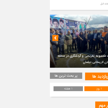
ر مطهر رهبر شهید انقلاب در حرم مطهر
ی آرام گرفت
از طواف تهران، قم و عتبات… اینک سلامِ
 در آستان امام رئوف
ویر هوایی مراسم تشییع پیکر مطهر آقای
د ایران – مشهد
طهر شهید ناوشکن دنا بر دستان مردم
سم تشییع پیکر مطهر آقای شهید ایران –
هد
 لنگرود تشییع شد
بازدید ها
پر بحث ترین ها
ویری از تراکم جمعیت حاضر در میدان
هالعشرین نجف اشرف
1 روز
1 هفته
یع پیکر رهبر شهید انقلاب در نجف اشرف
ر مهم