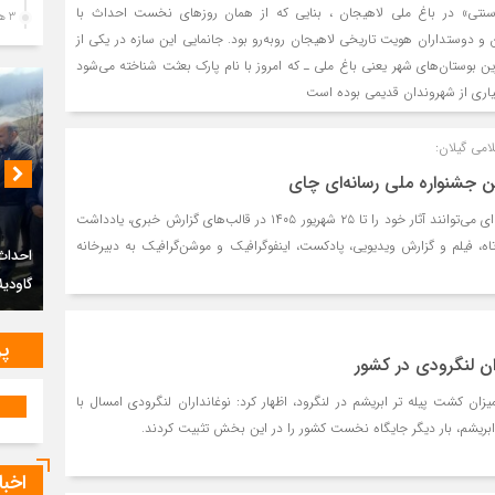
نتی» در باغ ملی لاهیجان ، بنایی که از همان روزهای نخست احداث با
3 هفته قبل
 و دوستداران هویت تاریخی لاهیجان روبه‌رو بود. جانمایی این سازه در یکی از
پیک
رین بوستان‌های شهر یعنی باغ ملی ـ که امروز با نام پارک بعثت شناخته می‌شود
رضو
اری از شهروندان قدیمی بوده است
3 هفته قبل
پس 
آخر
امی گیلان:
3 هفته قبل
ن جشنواره ملی رسانه‌ای چای
تصا
طاهری گفت :فعالان رسانه‌ای می‌توانند آثار خود را تا ۲۵ شهریور ۱۴۰۵ در قالب‌های گزارش خبری، یادداشت
شهی
ه، فیلم و گزارش ویدیویی، پادکست، اینفوگرافیک و موشن‌گرافیک به دبیرخانه
3 هفته قبل
پیکر م
مرا
مش
دیوشل
4 هفته قبل
پر
ان لنگرودی در کشور
تصا
ثور
زان کشت پیله تر ابریشم در لنگرود، اظهار کرد: نوغانداران لنگرودی امسال با
احداث مجموعه تفریحی و گردشگری در منطقه
4 هفته قبل
گاودیلان لاریخانی دیلمان
تشی
4 هفته قبل
اخبا