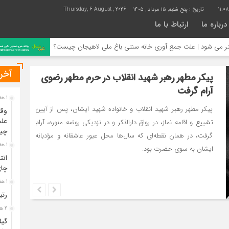
11:0
تاریخ :
پنج شنبه, ۱۵ مرداد , ۱۴۰۵
Thursday, 6 August , 2026
درباره ما
ارتباط با ما
وری خانه سنتی باغ ملی لاهیجان چیست؟
انتشار فراخوان دومی
آخری
پیکر مطهر رهبر شهید انقلاب در حرم مطهر رضوی
آرام گرفت
1 هفته قبل
پیکر مطهر رهبر شهید انقلاب و خانواده شهید ایشان، پس از آیین
وقت
علت
تشییع و اقامه نماز، در رواق دارالذکر و در نزدیکی روضه منوره، آرام
چی
گرفت، در همان نقطه‌ای که سال‌ها محل عبور عاشقانه و مؤدبانه
1 هفته قبل
ایشان به سوی حضرت بود.
انت
چا
1 هفته قبل
رتب
2 هفته قبل
گیل