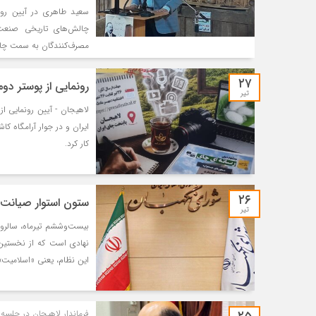
kS2
https://is.gd/N1ikS2
سعید طاهری در آیین رونم
چالش‌های تاریخی صنعت چ
مصرف‌کنندگان به سمت چای 
۲۷
رونمایی از پوستر دو
تیر
لاهیجان - آیین رونمایی ا
ایران و در جوار آرامگاه کا
کار کرد.
۲۶
ستون استوار صیانت 
تیر
بیست‌وششم تیرماه، سالرو
نهادی است که از نخستین 
این نظام، یعنی «اسلامیت» 
فرماندار لاهیجان در جلسه