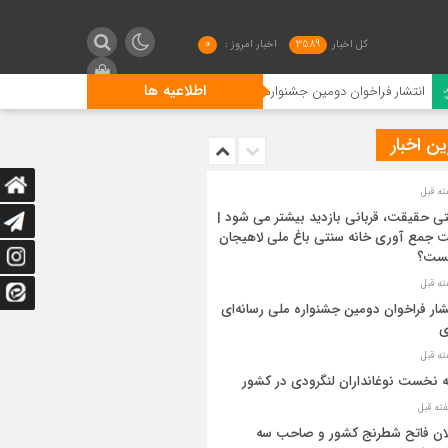
کل اخبار
3589
اخبار امروز :
0
اطلاعیه ها
ن جشنواره ملی رسانه‌ای چای
رتبه نخست نوغانداران لنگرودی در
ن اخبار
رونمایی از پوستر
چای در لاهیجان
لاهیجان - آیین رونمای
ی حقیقت، قربانی بازدید بیشتر می شود |
 جمع آوری خانه سنتی باغ ملی لاهیجان
کشور، صبح امروز در 
ست؟
کاشف‌السلطنه، پدر چای
ملی رسماً آغاز به کار کرد
شار فراخوان دومین جشنواره ملی رسانه‌ای
ی
ه نخست نوغانداران لنگرودی در کشور
ان فاتح شطرنج کشور و صاحب سه