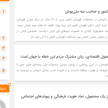
تشی
جمک
کشور و صاحب سه ملی‌پوش
1
4 هفته قبل
قم،
شطرنج گیلان با درخشش تاریخی در مسابقات قهرمانی کشور، پس از ۳۰ سال بار دیگر عنوان قهرمانی
اما
 آورد؛ آرش داغلی قهرمان کشور شد، پروا بهزاد نظیف به مقام سوم بانوان رسید،
4 هفته قبل
 شطرنج‌باز گیلانی به عضویت تیم‌های ملی ایران درآمدند. همچنین گیلان در
بانوان، عنوان استان برتر مسابقات قهرمانی کشور را از آن خود کرد.
2
آیت
4 هفته قبل
3
مرا
حصول اقتصادی، زبان مشترک مردم این خطه با جهان است
4
رسی
اهیجان در آیین رونمایی از پوستر دومین جشنواره ملی رسانه‌ای چای، چای را
5
از فرهنگ و هویت منطقه دانست و از افزوده شدن بخش «نوغان و ابریشم» به
د.
دیدگ
از یک محصول، نماد هویت فرهنگی و پیوندهای اجتماعی
Nikita28
آمادگی کامل دهیاران در
خدمت رسانی به مردم در
Very g