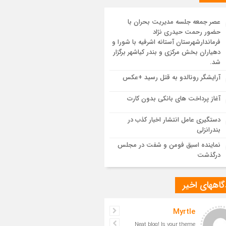
یع پیکر مطهر رهبر شهید انقلاب در مسجد
ران
عصر جمعه جلسه مدیریت بحران با
حضور رحمت حیدری نژاد
 یکپارچه در سوگ و حماسه؛ بدرقه باشکوه
فرماندارشهرستان آستانه اشرفیه با شورا و
م مجاهد
دهیاران بخش مرکزی و بندر کیاشهر برگزار
شد.
مدرسه نواب تا باغ وکیل؛ آغاز رفاقت ۷۰ ساله
آرایشگر رونالدو به قتل رسید +عکس
‌الله قربانی با رهبرشهید
آغاز پرداخت های بانکی بدون کارت
سم تشییع پیکر رهبر شهید در قم به پایان
دستگیری عامل انتشار اخبار کذب در
د
بندرانزلی
نماینده اسبق فومن و شفت در مجلس
درگذشت
اههای اخیر
jyuinfkrml
Myrtle
vuvpwgqurdhluspdkhkmrizr
Neat blog! Is your theme