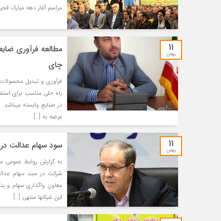
مراسم آغاز دهه مبارک فجر
۱۱
مطالعه فرآوری ضای
بهمن
چای
فرآوری و تبدیل محصولات ج
راه حلی مناسب برای استف
در صنایع وابسته میباشد.
عرضه به […]
۱۱
سود سهام عدالت در 
بهمن
معاون واگذاری سهام و بن
این شرکتها منتهی […]