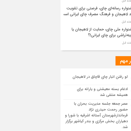
واره رسانه‌ای چای، فرصتی برای تقویت
د لاهیجان و فرهنگ مصرف چای ایرانی است
واره ملی چای، حمایت از لاهیجان یا
نه‌تراشی برای چای ایرانی!؟
ر مطهر رهبر شهید انقلاب در حرم مطهر
ی آرام گرفت
ر مهم
از طواف تهران، قم و عتبات… اینک سلامِ
لو رفتن انبار چای قاچاق در لاهیجان
 در آستان امام رئوف
ادغام بسته معیشتی و یارانه برای
ویر هوایی مراسم تشییع پیکر مطهر آقای
همیشه منتفی شد
د ایران – مشهد
عصر جمعه جلسه مدیریت بحران با
حضور رحمت حیدری نژاد
سم تشییع پیکر مطهر آقای شهید ایران –
فرماندارشهرستان آستانه اشرفیه با شورا و
هد
دهیاران بخش مرکزی و بندر کیاشهر برگزار
شد.