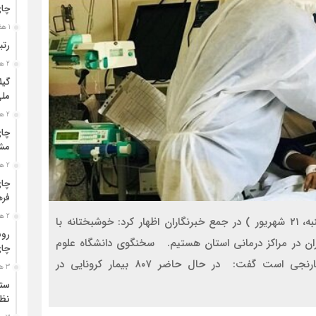
چا
1 هفته قبل
رتب
2 هفته قبل
گیل
مل
2 هفته قبل
چای
مشت
2 هفته قبل
چای
فره
2 هفته قبل
به گزارش نگین شمال : «فردین مهرابیان» امروز ( یکشنبه، ۲۱ شهریور ) در جمع خبرنگاران اظهار کرد: خوشبختانه با
رون
ن در مراکز درمانی استان هستیم. سخنگوی دانشگاه علوم
چای
پزشکی گیلان با بیان اینکه وضعیت کرونایی گیلان نارنجی است گفت: در حال حاضر ۸۰۷ بیمار کرونایی در
3 هفته قبل
ستو
نظا