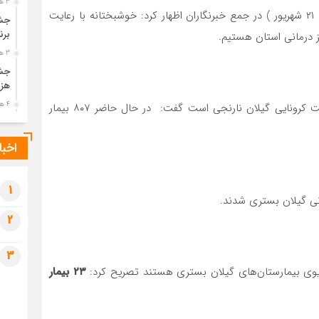
3 هفته قبل
امروز ( یکشنبه، ۲۱ شهریور ) در جمع خبرنگاران اظهار کرد: خوشبختانه با رعایت
جشن
برن
 درمانی استان هستیم.
3 هفته قبل
جشن
هزی
4 هفته قبل
با بیان اینکه وضعیت کرونایی گیلان نارنجی است گفت: در حال حاضر ۸۰۷ بیمار
پیک
رضو
اخبا
4 هفته قبل
پس 
آخر
1
4 هفته قبل
2
تصا
شهی
3
4 هفته قبل
۲۳ بیمار
مرا
مش
1 ماه قبل