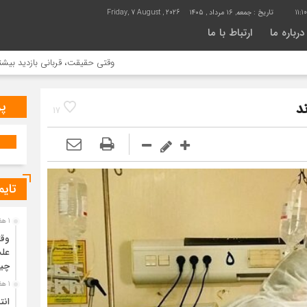
11:
تاریخ :
جمعه, ۱۶ مرداد , ۱۴۰۵
Friday, 7 August , 2026
درباره ما
ارتباط با ما
وقتی حقیقت، قربانی بازدید بیشتر می شود |
پر
17
تایم
1 هفته قبل
وقت
علت
چی
1 هفته قبل
انت