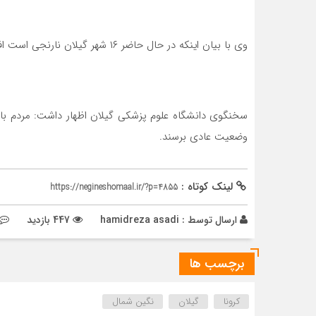
وی با بیان اینکه در حال حاضر ۱۶ شهر گیلان نارنجی است افزود:
سخنگوی دانشگاه علوم پزشکی گیلان اظهار داشت: مردم بای
وضعیت عادی برسند.
لینک کوتاه :
https://negineshomaal.ir/?p=4855
ارسال توسط :
hamidreza asadi
447 بازدید
برچسب ها
کرونا
گیلان
نگین شمال