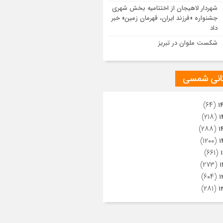
ویری از تراکم جمعیت حاضر در میدان
شهردار لاهیجان از اختتامیه بخش شهری
هالعشرین نجف اشرف
جشنواره «فرزند ایران، قهرمان زمین» خبر
داد
شکست ملوان در تبریز
گانی شمسی
(۶۴)
۱
(۲۱۸)
۱
(۲۸۸)
۱
(۱۲۰۰)
۱
(۶۶۱)
(۲۷۳)
۱
(۶۰۴)
۱
(۲۸۱)
۱