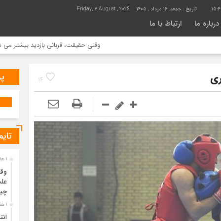
15:4
تاریخ :
جمعه, ۱۶ مرداد , ۱۴۰۵
Friday, 7 August , 2026
درباره ما
ارتباط با ما
وقتی حقیقت، قربانی بازدید بیشتر می شود | علت 
پر
14
تایم
1 هفته قبل
وقت
علت
چی
1 هفته قبل
انت