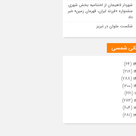
ویری از تراکم جمعیت حاضر در میدان
شهردار لاهیجان از اختتامیه بخش شهری
هالعشرین نجف اشرف
جشنواره «فرزند ایران، قهرمان زمین» خبر
داد
شکست ملوان در تبریز
گانی شمسی
(۶۴)
۱
(۲۱۸)
۱
(۲۸۸)
۱
(۱۲۰۰)
۱
(۶۶۱)
(۲۷۳)
۱
(۶۰۴)
۱
(۲۸۱)
۱