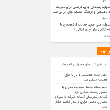
واره رسانه‌ای چای، فرصتی برای تقویت
د لاهیجان و فرهنگ مصرف چای ایرانی است
واره ملی چای، حمایت از لاهیجان یا
نه‌تراشی برای چای ایرانی!؟
ر مطهر رهبر شهید انقلاب در حرم مطهر
ی آرام گرفت
ر مهم
از طواف تهران، قم و عتبات… اینک سلامِ
لو رفتن انبار چای قاچاق در لاهیجان
 در آستان امام رئوف
ادغام بسته معیشتی و یارانه برای
ویر هوایی مراسم تشییع پیکر مطهر آقای
همیشه منتفی شد
د ایران – مشهد
عصر جمعه جلسه مدیریت بحران با
حضور رحمت حیدری نژاد
سم تشییع پیکر مطهر آقای شهید ایران –
فرماندارشهرستان آستانه اشرفیه با شورا و
هد
دهیاران بخش مرکزی و بندر کیاشهر برگزار
شد.