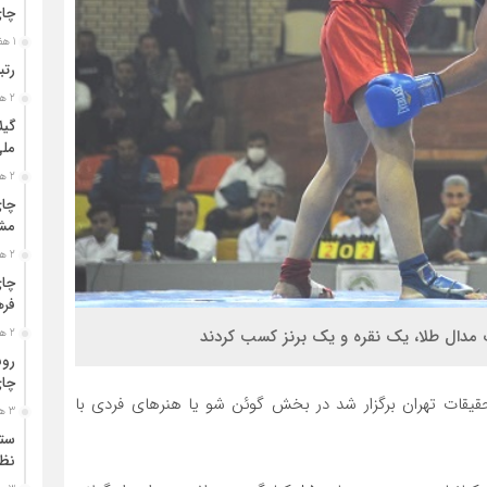
چا
1 هفته قبل
رتب
2 هفته قبل
گیل
مل
2 هفته قبل
چای
مشت
2 هفته قبل
چای
فره
 مدال طلا، یک نقره و یک برنز کسب کردند
2 هفته قبل
رون
چای
حقیقات تهران برگزار شد در بخش گوئن شو یا هنر‌های فردی با
3 هفته قبل
ستو
نظا