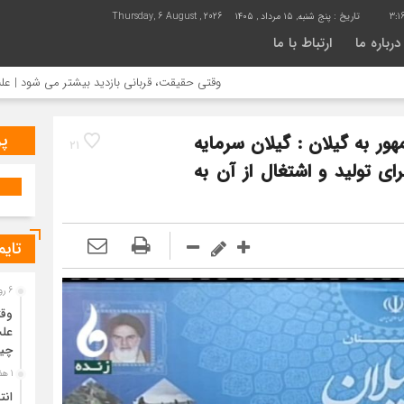
3:1
تاریخ :
پنج شنبه, ۱۵ مرداد , ۱۴۰۵
Thursday, 6 August , 2026
درباره ما
ارتباط با ما
وقتی حقیقت، قربانی بازدید بیشتر می شود | علت جمع آوری خانه 
پر
ور به گیلان : گیلان سرمایه
21
ای تولید و اشتغال از آن به
تایم
6 روز قبل
وقت
علت
چی
1 هفته قبل
انت