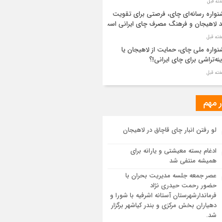
واره رسانه‌ای چای، فرصتی برای تقویت
د لاهیجان و فرهنگ مصرف چای ایرانی است
واره ملی چای، حمایت از لاهیجان یا
نه‌تراشی برای چای ایرانی!؟
ر مطهر رهبر شهید انقلاب در حرم مطهر
ی آرام گرفت
ر مهم
از طواف تهران، قم و عتبات… اینک سلامِ
لو رفتن انبار چای قاچاق در لاهیجان
 در آستان امام رئوف
ادغام بسته معیشتی و یارانه برای
ویر هوایی مراسم تشییع پیکر مطهر آقای
همیشه منتفی شد
د ایران – مشهد
عصر جمعه جلسه مدیریت بحران با
حضور رحمت حیدری نژاد
سم تشییع پیکر مطهر آقای شهید ایران –
فرماندارشهرستان آستانه اشرفیه با شورا و
هد
دهیاران بخش مرکزی و بندر کیاشهر برگزار
شد.