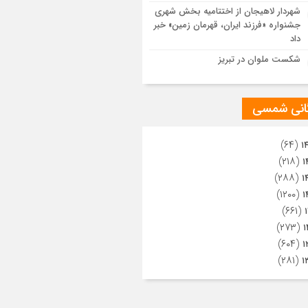
ویری از تراکم جمعیت حاضر در میدان
شهردار لاهیجان از اختتامیه بخش شهری
هالعشرین نجف اشرف
جشنواره «فرزند ایران، قهرمان زمین» خبر
داد
شکست ملوان در تبریز
گانی شمسی
(۶۴)
۱
(۲۱۸)
۱
(۲۸۸)
۱
(۱۲۰۰)
۱
(۶۶۱)
(۲۷۳)
۱
(۶۰۴)
۱
(۲۸۱)
۱