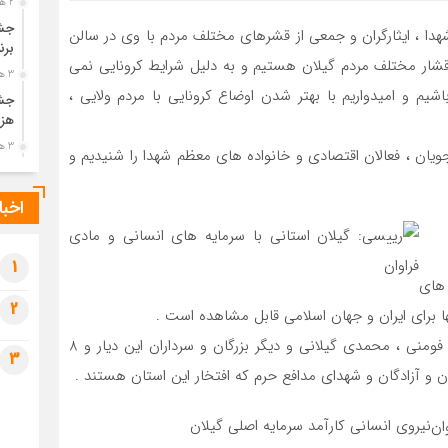
2 هفته قبل
جشن
 شهدا ، ایثارگران و جمعی از قشرهای مختلف مردم با وی در سالن
برن
شار مختلف مردم گیلان هستیم و به دلیل شرایط کرونایی نمی
3 هفته قبل
یم و امیدواریم با بهتر شدن اوضاع کرونایی با مردم ولایی ،
جشن
هزی
3 هفته قبل
ن ، فعالان اقتصادی و خانواده های معظم شهدا را شنیدیم و
پیک
رضو
اخبا
3 هفته قبل
پس 
آخر
1
 های
3 هفته قبل
2
نها برای ایران و جهان اسلامی قابل مشاهده است .
تصا
شهی
رییس جمهور گفت : میرزا کوچک جنگلی ، آیت الله بهجت فومنی ، محمدی گیلانی و دیگر بزرگان و سرداران این دیار و 8
3
3 هفته قبل
ان و آزادگان و شهدای مدافع حرم که افتخار این استان هستند .
مرا
مش
نیروی انسانی کارآمد سرمایه اصلی گیلان
4 هفته قبل