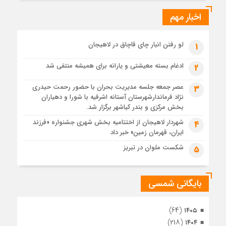
ایرانی!؟
اخبار مهم
4 هفته قبل
پیکر مطهر رهبر شهید انقلاب در حرم مطهر رضوی آرام گرفت
4 هفته قبل
لو رفتن انبار چای قاچاق در لاهیجان
1
پس از طواف تهران، قم و عتبات… اینک سلامِ آخر در آستان امام
رئوف
ادغام بسته معیشتی و یارانه برای همیشه منتفی شد
2
4 هفته قبل
عصر جمعه جلسه مدیریت بحران با حضور رحمت حیدری
3
تصاویر هوایی مراسم تشییع پیکر مطهر آقای شهید ایران – مشهد
نژاد فرماندارشهرستان آستانه اشرفیه با شورا و دهیاران
4 هفته قبل
بخش مرکزی و بندر کیاشهر برگزار شد.
مراسم تشییع پیکر مطهر آقای شهید ایران – مشهد
شهردار لاهیجان از اختتامیه بخش شهری جشنواره «فرزند
4
ایران، قهرمان زمین» خبر داد
1 ماه قبل
تصاویری از تراکم جمعیت حاضر در میدان ثورهالعشرین نجف
شکست ملوان در تبریز
5
اشرف
بایگانی شمسی
(۶۴)
۱۴۰۵
(۲۱۸)
۱۴۰۴