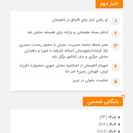
اخبار مهم
1 ماه قبل
پیکر مطهر رهبر شهید انقلاب در حرم مطهر رضوی آرام گرفت
1 ماه قبل
لو رفتن انبار چای قاچاق در لاهیجان
1
پس از طواف تهران، قم و عتبات… اینک سلامِ آخر در آستان امام
رئوف
ادغام بسته معیشتی و یارانه برای همیشه منتفی شد
2
1 ماه قبل
عصر جمعه جلسه مدیریت بحران با حضور رحمت حیدری
3
تصاویر هوایی مراسم تشییع پیکر مطهر آقای شهید ایران – مشهد
نژاد فرماندارشهرستان آستانه اشرفیه با شورا و دهیاران
1 ماه قبل
بخش مرکزی و بندر کیاشهر برگزار شد.
مراسم تشییع پیکر مطهر آقای شهید ایران – مشهد
شهردار لاهیجان از اختتامیه بخش شهری جشنواره «فرزند
4
ایران، قهرمان زمین» خبر داد
1 ماه قبل
تصاویری از تراکم جمعیت حاضر در میدان ثورهالعشرین نجف
شکست ملوان در تبریز
5
اشرف
بایگانی شمسی
(۶۴)
۱۴۰۵
(۲۱۸)
۱۴۰۴
(۲۸۸)
۱۴۰۳