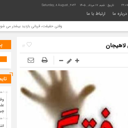
22:0
تاریخ :
شنبه, ۱۷ مرداد , ۱۴۰۵
Saturday, 8 August , 2026
درباره ما
ارتباط با ما
وقتی حقیقت، قربانی بازدید بیشتر می شود | علت ج
پر
14
تایم
1 هفته قبل
وقت
علت
چی
1 هفته قبل
انت