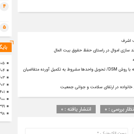
تصا
4
ثور
5
ف اشرف
بای
د سازی اموال در راستای حفظ حقوق بیت المال
۴۰۵
پایان چالش سستی خاک در نهضت ملی مسکن آستانه‌اشرفیه با روش DSM/ تحویل واحدها مشروط به تکمیل آورده متقاضیان
۴۰۴
۴۰۳
۴۰۲
خانواده در ارتقای سلامت و جوانی جمعیت
۱۴۰۱
۴۰۰
۳۹۹
تظار بررسی : 0
انتشار یافته : ۰
۳۹۸