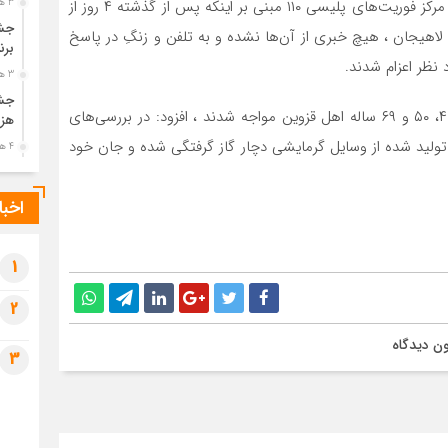
سرهنگ حمید محمدی‌نسب گفت : در پی تماس مردمی با مرکز فوریت‌های پلیسی ۱۱۰ مبنی بر اینکه پس از گذشته ۴ روز از
3 هفته قبل
جشن
بنه لاهیجان ، هیچ خبری از آن‌ها نشده و به تلفن و زنگِ در پاسخ
برن
 نظر اعزام شدند.
3 هفته قبل
جشن
وی با بیان اینکه ماموران در این ویلا با جسد ۴ مرد ۴۳، ۴۷، ۵۰ و ۶۹ ساله اهل قزوین مواجه شدند ، افزود: در بررسی‌های
هزی
ولید شده از وسایل گرمایشی دچار گاز گرفتگی شده و جان خود
4 هفته قبل
پیک
رضو
اخبا
4 هفته قبل
پس 
آخر
1
4 هفته قبل
2
تصا
شهی
ن دیدگاه
3
4 هفته قبل
مرا
مش
1 ماه قبل