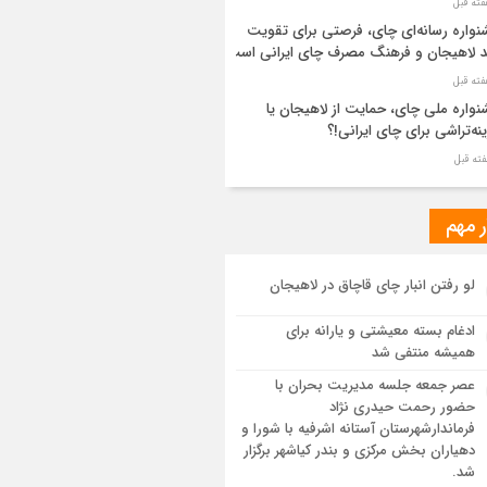
واره رسانه‌ای چای، فرصتی برای تقویت
د لاهیجان و فرهنگ مصرف چای ایرانی است
واره ملی چای، حمایت از لاهیجان یا
نه‌تراشی برای چای ایرانی!؟
ر مطهر رهبر شهید انقلاب در حرم مطهر
ی آرام گرفت
ر مهم
از طواف تهران، قم و عتبات… اینک سلامِ
لو رفتن انبار چای قاچاق در لاهیجان
 در آستان امام رئوف
ادغام بسته معیشتی و یارانه برای
ویر هوایی مراسم تشییع پیکر مطهر آقای
همیشه منتفی شد
د ایران – مشهد
عصر جمعه جلسه مدیریت بحران با
حضور رحمت حیدری نژاد
سم تشییع پیکر مطهر آقای شهید ایران –
فرماندارشهرستان آستانه اشرفیه با شورا و
هد
دهیاران بخش مرکزی و بندر کیاشهر برگزار
شد.