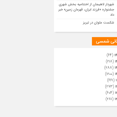
ویری از تراکم جمعیت حاضر در میدان
شهردار لاهیجان از اختتامیه بخش شهری
هالعشرین نجف اشرف
جشنواره «فرزند ایران، قهرمان زمین» خبر
داد
شکست ملوان در تبریز
گانی شمسی
(۶۴)
۱
(۲۱۸)
۱
(۲۸۸)
۱
(۱۲۰۰)
۱
(۶۶۱)
(۲۷۳)
۱
(۶۰۴)
۱
(۲۸۱)
۱