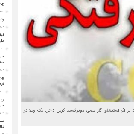
چا
1 هفته قبل
رتب
2 هفته قبل
گیل
مل
2 هفته قبل
چای
مشت
2 هفته قبل
چای
فره
2 هفته قبل
رون
چای
ه انتظامی شهرستان لاهیجان از جان باختن ۴ مرد بر اثر استنشاق گاز سمی مونوکسید کربن داخل یک ویلا در
3 هفته قبل
ستو
نظا