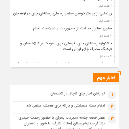
2 هفته قبل
رونمایی از پوستر دومین جشنواره ملی رسانه‌ای چای در لاهیجان
2 هفته قبل
ستون استوار صیانت از جمهوریت و اسلامیت نظام
3 هفته قبل
جشنواره رسانه‌ای چای، فرصتی برای تقویت برند لاهیجان و
فرهنگ مصرف چای ایرانی است
3 هفته قبل
جشنواره ملی چای، حمایت از لاهیجان یا هزینه‌تراشی برای چای
ایرانی!؟
اخبار مهم
3 هفته قبل
پیکر مطهر رهبر شهید انقلاب در حرم مطهر رضوی آرام گرفت
4 هفته قبل
لو رفتن انبار چای قاچاق در لاهیجان
1
پس از طواف تهران، قم و عتبات… اینک سلامِ آخر در آستان امام
رئوف
ادغام بسته معیشتی و یارانه برای همیشه منتفی شد
2
4 هفته قبل
عصر جمعه جلسه مدیریت بحران با حضور رحمت حیدری
3
تصاویر هوایی مراسم تشییع پیکر مطهر آقای شهید ایران – مشهد
نژاد فرماندارشهرستان آستانه اشرفیه با شورا و دهیاران
4 هفته قبل