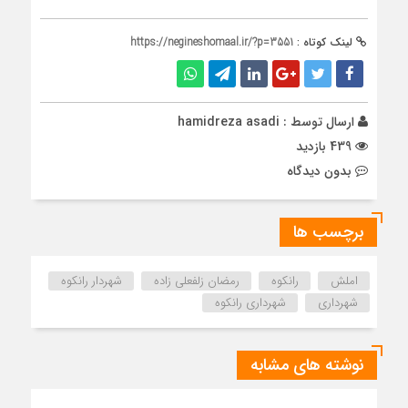
لینک کوتاه :
https://negineshomaal.ir/?p=3551
ارسال توسط :
hamidreza asadi
439 بازدید
بدون دیدگاه
برچسب ها
املش
رانکوه
رمضان زلفعلی زاده
شهردار رانکوه
شهرداری
شهرداری رانکوه
نوشته های مشابه