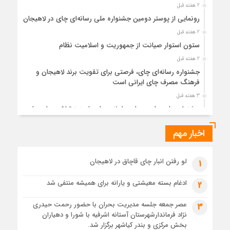
2 هفته قبل
رونمایی از پوستر دومین جشنواره ملی رسانه‌ای چای در لاهیجان
2 هفته قبل
ستون استوار صیانت از جمهوریت و اسلامیت نظام
2 هفته قبل
جشنواره رسانه‌ای چای، فرصتی برای تقویت برند لاهیجان و
فرهنگ مصرف چای ایرانی است
3 هفته قبل
جشنواره ملی چای، حمایت از لاهیجان یا هزینه‌تراشی برای چای
ایرانی!؟
اخبار مهم
3 هفته قبل
پیکر مطهر رهبر شهید انقلاب در حرم مطهر رضوی آرام گرفت
3 هفته قبل
لو رفتن انبار چای قاچاق در لاهیجان
1
پس از طواف تهران، قم و عتبات… اینک سلامِ آخر در آستان امام
رئوف
ادغام بسته معیشتی و یارانه برای همیشه منتفی شد
2
3 هفته قبل
عصر جمعه جلسه مدیریت بحران با حضور رحمت حیدری
3
تصاویر هوایی مراسم تشییع پیکر مطهر آقای شهید ایران – مشهد
نژاد فرماندارشهرستان آستانه اشرفیه با شورا و دهیاران
3 هفته قبل
بخش مرکزی و بندر کیاشهر برگزار شد.