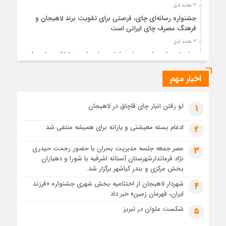
3 هفته قبل
جشنواره رسانه‌ای چای، فرصتی برای تقویت برند لاهیجان و
فرهنگ مصرف چای ایرانی است
3 هفته قبل
جشنواره ملی چای، حمایت از لاهیجان یا هزینه‌تراشی برای چای
ایرانی!؟
اخبار مهم
4 هفته قبل
پیکر مطهر رهبر شهید انقلاب در حرم مطهر رضوی آرام گرفت
4 هفته قبل
لو رفتن انبار چای قاچاق در لاهیجان
1
پس از طواف تهران، قم و عتبات… اینک سلامِ آخر در آستان امام
رئوف
ادغام بسته معیشتی و یارانه برای همیشه منتفی شد
2
4 هفته قبل
عصر جمعه جلسه مدیریت بحران با حضور رحمت حیدری
3
تصاویر هوایی مراسم تشییع پیکر مطهر آقای شهید ایران – مشهد
نژاد فرماندارشهرستان آستانه اشرفیه با شورا و دهیاران
4 هفته قبل
بخش مرکزی و بندر کیاشهر برگزار شد.
مراسم تشییع پیکر مطهر آقای شهید ایران – مشهد
شهردار لاهیجان از اختتامیه بخش شهری جشنواره «فرزند
4
ایران، قهرمان زمین» خبر داد
4 هفته قبل
تصاویری از تراکم جمعیت حاضر در میدان ثورهالعشرین نجف
شکست ملوان در تبریز
5
اشرف