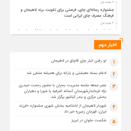
3 هفته قبل
جشنواره رسانه‌ای چای، فرصتی برای تقویت برند لاهیجان و
فرهنگ مصرف چای ایرانی است
3 هفته قبل
جشنواره ملی چای، حمایت از لاهیجان یا هزینه‌تراشی برای چای
ایرانی!؟
اخبار مهم
1 ماه قبل
پیکر مطهر رهبر شهید انقلاب در حرم مطهر رضوی آرام گرفت
1 ماه قبل
لو رفتن انبار چای قاچاق در لاهیجان
1
پس از طواف تهران، قم و عتبات… اینک سلامِ آخر در آستان امام
رئوف
ادغام بسته معیشتی و یارانه برای همیشه منتفی شد
2
1 ماه قبل
عصر جمعه جلسه مدیریت بحران با حضور رحمت حیدری
3
تصاویر هوایی مراسم تشییع پیکر مطهر آقای شهید ایران – مشهد
نژاد فرماندارشهرستان آستانه اشرفیه با شورا و دهیاران
1 ماه قبل
بخش مرکزی و بندر کیاشهر برگزار شد.
مراسم تشییع پیکر مطهر آقای شهید ایران – مشهد
شهردار لاهیجان از اختتامیه بخش شهری جشنواره «فرزند
4
ایران، قهرمان زمین» خبر داد
1 ماه قبل
تصاویری از تراکم جمعیت حاضر در میدان ثورهالعشرین نجف
شکست ملوان در تبریز
5
اشرف