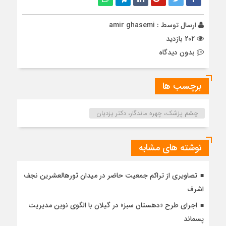
ارسال توسط :
amir ghasemi
202 بازدید
بدون دیدگاه
برچسب ها
چشم پزشک، چهره ماندگار، دکتر یزدیان
نوشته های مشابه
تصاویری از تراکم جمعیت حاضر در میدان ثورهالعشرین نجف
اشرف
اجرای طرح «دهستان سبز» در گیلان با الگوی نوین مدیریت
پسماند