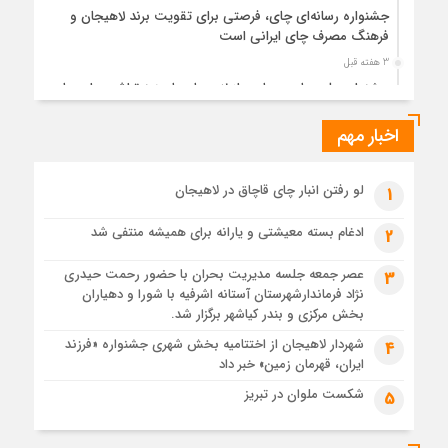
جشنواره رسانه‌ای چای، فرصتی برای تقویت برند لاهیجان و
فرهنگ مصرف چای ایرانی است
3 هفته قبل
جشنواره ملی چای، حمایت از لاهیجان یا هزینه‌تراشی برای چای
ایرانی!؟
اخبار مهم
3 هفته قبل
پیکر مطهر رهبر شهید انقلاب در حرم مطهر رضوی آرام گرفت
4 هفته قبل
لو رفتن انبار چای قاچاق در لاهیجان
1
پس از طواف تهران، قم و عتبات… اینک سلامِ آخر در آستان امام
رئوف
ادغام بسته معیشتی و یارانه برای همیشه منتفی شد
2
4 هفته قبل
عصر جمعه جلسه مدیریت بحران با حضور رحمت حیدری
3
تصاویر هوایی مراسم تشییع پیکر مطهر آقای شهید ایران – مشهد
نژاد فرماندارشهرستان آستانه اشرفیه با شورا و دهیاران
4 هفته قبل
بخش مرکزی و بندر کیاشهر برگزار شد.
مراسم تشییع پیکر مطهر آقای شهید ایران – مشهد
شهردار لاهیجان از اختتامیه بخش شهری جشنواره «فرزند
4
ایران، قهرمان زمین» خبر داد
4 هفته قبل
تصاویری از تراکم جمعیت حاضر در میدان ثورهالعشرین نجف
شکست ملوان در تبریز
5
اشرف