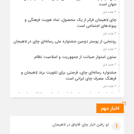
جهان است
3 هفته قبل
چای لاهیجان فراتر از یک محصول، نماد هویت فرهنگی و
پیوندهای اجتماعی است
3 هفته قبل
رونمایی از پوستر دومین جشنواره ملی رسانه‌ای چای در لاهیجان
3 هفته قبل
ستون استوار صیانت از جمهوریت و اسلامیت نظام
3 هفته قبل
جشنواره رسانه‌ای چای، فرصتی برای تقویت برند لاهیجان و
فرهنگ مصرف چای ایرانی است
3 هفته قبل
جشنواره ملی چای، حمایت از لاهیجان یا هزینه‌تراشی برای چای
ایرانی!؟
اخبار مهم
1 ماه قبل
پیکر مطهر رهبر شهید انقلاب در حرم مطهر رضوی آرام گرفت
1 ماه قبل
لو رفتن انبار چای قاچاق در لاهیجان
1
پس از طواف تهران، قم و عتبات… اینک سلامِ آخر در آستان امام