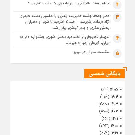
رئوف
ادغام بسته معیشتی و یارانه برای همیشه منتفی شد
2
1 ماه قبل
عصر جمعه جلسه مدیریت بحران با حضور رحمت حیدری
3
تصاویر هوایی مراسم تشییع پیکر مطهر آقای شهید ایران – مشهد
نژاد فرماندارشهرستان آستانه اشرفیه با شورا و دهیاران
1 ماه قبل
بخش مرکزی و بندر کیاشهر برگزار شد.
مراسم تشییع پیکر مطهر آقای شهید ایران – مشهد
شهردار لاهیجان از اختتامیه بخش شهری جشنواره «فرزند
4
ایران، قهرمان زمین» خبر داد
1 ماه قبل
تصاویری از تراکم جمعیت حاضر در میدان ثورهالعشرین نجف
شکست ملوان در تبریز
5
اشرف
بایگانی شمسی
(۶۴)
۱۴۰۵
(۲۱۸)
۱۴۰۴
(۲۸۸)
۱۴۰۳
(۱۲۰۰)
۱۴۰۲
(۶۶۱)
۱۴۰۱
(۲۷۳)
۱۴۰۰
(۶۰۴)
۱۳۹۹