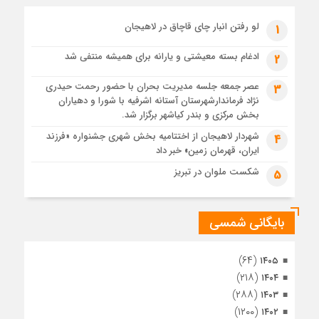
پیکر مطهر رهبر شهید انقلاب در حرم مطهر رضوی آرام گرفت
4 هفته قبل
لو رفتن انبار چای قاچاق در لاهیجان
1
پس از طواف تهران، قم و عتبات… اینک سلامِ آخر در آستان امام
رئوف
ادغام بسته معیشتی و یارانه برای همیشه منتفی شد
2
4 هفته قبل
عصر جمعه جلسه مدیریت بحران با حضور رحمت حیدری
3
تصاویر هوایی مراسم تشییع پیکر مطهر آقای شهید ایران – مشهد
نژاد فرماندارشهرستان آستانه اشرفیه با شورا و دهیاران
4 هفته قبل
بخش مرکزی و بندر کیاشهر برگزار شد.
مراسم تشییع پیکر مطهر آقای شهید ایران – مشهد
شهردار لاهیجان از اختتامیه بخش شهری جشنواره «فرزند
4
ایران، قهرمان زمین» خبر داد
1 ماه قبل
تصاویری از تراکم جمعیت حاضر در میدان ثورهالعشرین نجف
شکست ملوان در تبریز
5
اشرف
بایگانی شمسی
(۶۴)
۱۴۰۵
(۲۱۸)
۱۴۰۴
(۲۸۸)
۱۴۰۳
(۱۲۰۰)
۱۴۰۲