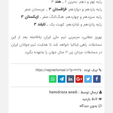
رتبه نهم و دهم: بحرین 2 ـ
هند
3
رتبه یازدهم و دوازدهم:
قزاقستان 3
ـ عربستان‌ صفر
رتبه سیزدهم و چهاردهم: هنگ‌کنگ صفر ـ
ازبکستان 3
رتبه پانزدهم و شانزدهم: کویت یک ـ
تایلند 3
بهروز عطایی، سرمربی تیم ملی ایران بلافاصله بعد از این
مسابقات راهی ایتالیا خواهد شد تا هدایت تیم جوانان ایران
در مسابقات مردان زیر 21 سال جهان را به‌عهده بگیرد.
لینک کوتاه :
https://negineshomaal.ir/?p=4935
ارسال توسط :
hamidreza asadi
507 بازدید
بدون دیدگاه