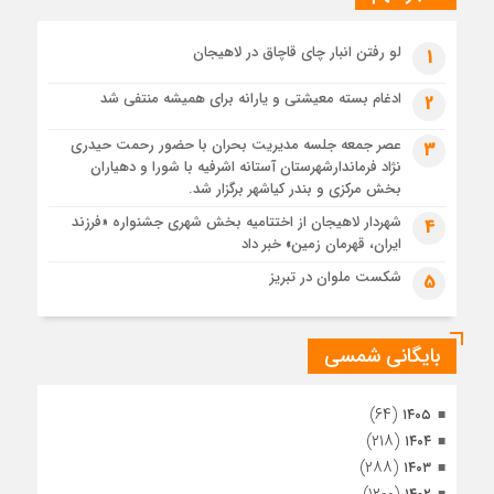
پیکر مطهر رهبر شهید انقلاب در حرم مطهر رضوی آرام گرفت
4 هفته قبل
لو رفتن انبار چای قاچاق در لاهیجان
1
پس از طواف تهران، قم و عتبات… اینک سلامِ آخر در آستان امام
رئوف
ادغام بسته معیشتی و یارانه برای همیشه منتفی شد
2
4 هفته قبل
عصر جمعه جلسه مدیریت بحران با حضور رحمت حیدری
3
تصاویر هوایی مراسم تشییع پیکر مطهر آقای شهید ایران – مشهد
نژاد فرماندارشهرستان آستانه اشرفیه با شورا و دهیاران
4 هفته قبل
بخش مرکزی و بندر کیاشهر برگزار شد.
مراسم تشییع پیکر مطهر آقای شهید ایران – مشهد
شهردار لاهیجان از اختتامیه بخش شهری جشنواره «فرزند
4
ایران، قهرمان زمین» خبر داد
1 ماه قبل
تصاویری از تراکم جمعیت حاضر در میدان ثورهالعشرین نجف
شکست ملوان در تبریز
5
اشرف
بایگانی شمسی
(۶۴)
۱۴۰۵
(۲۱۸)
۱۴۰۴
(۲۸۸)
۱۴۰۳