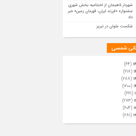
ویری از تراکم جمعیت حاضر در میدان
شهردار لاهیجان از اختتامیه بخش شهری
هالعشرین نجف اشرف
جشنواره «فرزند ایران، قهرمان زمین» خبر
داد
شکست ملوان در تبریز
گانی شمسی
(۶۴)
۱
(۲۱۸)
۱
(۲۸۸)
۱
(۱۲۰۰)
۱
(۶۶۱)
(۲۷۳)
۱
(۶۰۴)
۱
(۲۸۱)
۱