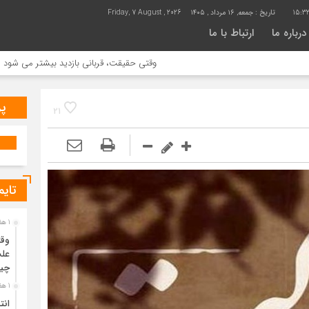
15:3
تاریخ :
جمعه, ۱۶ مرداد , ۱۴۰۵
Friday, 7 August , 2026
درباره ما
ارتباط با ما
وقتی حقیقت، قربانی بازدید بیشتر می شود | علت جمع آ
پر
21
تایم
1 هفته قبل
وقت
علت
چی
1 هفته قبل
انت