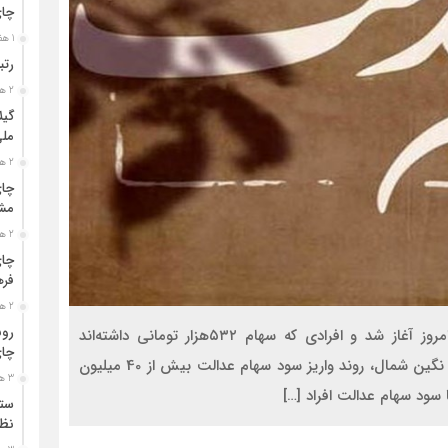
چا
1 هفته قبل
رتب
2 هفته قبل
گیل
مل
2 هفته قبل
چای
مشت
2 هفته قبل
چای
فره
2 هفته قبل
رون
واریز سود سهام عدالت بیش از ۴۰میلیون سهامدار از امروز آغاز شد و افرادی که سهام ۵۳۲هزار تومانی داشته‌اند
چای
۵۷۵هزار تومان به حسابشان واریز شده است. به گزارش نگین شمال، روند واریز سود سهام عدالت بیش از 40 میلیون
3 هفته قبل
ا سود سهام عدالت افراد […]
ستو
نظا