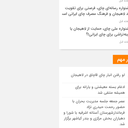
واره رسانه‌ای چای، فرصتی برای تقویت
د لاهیجان و فرهنگ مصرف چای ایرانی است
واره ملی چای، حمایت از لاهیجان یا
نه‌تراشی برای چای ایرانی!؟
ر مطهر رهبر شهید انقلاب در حرم مطهر
ی آرام گرفت
ر مهم
از طواف تهران، قم و عتبات… اینک سلامِ
لو رفتن انبار چای قاچاق در لاهیجان
 در آستان امام رئوف
ادغام بسته معیشتی و یارانه برای
ویر هوایی مراسم تشییع پیکر مطهر آقای
همیشه منتفی شد
د ایران – مشهد
عصر جمعه جلسه مدیریت بحران با
حضور رحمت حیدری نژاد
سم تشییع پیکر مطهر آقای شهید ایران –
فرماندارشهرستان آستانه اشرفیه با شورا و
هد
دهیاران بخش مرکزی و بندر کیاشهر برگزار
شد.