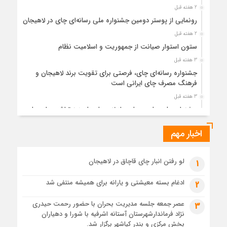
2 هفته قبل
رونمایی از پوستر دومین جشنواره ملی رسانه‌ای چای در لاهیجان
2 هفته قبل
ستون استوار صیانت از جمهوریت و اسلامیت نظام
3 هفته قبل
جشنواره رسانه‌ای چای، فرصتی برای تقویت برند لاهیجان و
فرهنگ مصرف چای ایرانی است
3 هفته قبل
جشنواره ملی چای، حمایت از لاهیجان یا هزینه‌تراشی برای چای
ایرانی!؟
اخبار مهم
3 هفته قبل
پیکر مطهر رهبر شهید انقلاب در حرم مطهر رضوی آرام گرفت
4 هفته قبل
لو رفتن انبار چای قاچاق در لاهیجان
1
پس از طواف تهران، قم و عتبات… اینک سلامِ آخر در آستان امام
رئوف
ادغام بسته معیشتی و یارانه برای همیشه منتفی شد
2
4 هفته قبل
عصر جمعه جلسه مدیریت بحران با حضور رحمت حیدری
3
تصاویر هوایی مراسم تشییع پیکر مطهر آقای شهید ایران – مشهد
نژاد فرماندارشهرستان آستانه اشرفیه با شورا و دهیاران
4 هفته قبل
بخش مرکزی و بندر کیاشهر برگزار شد.