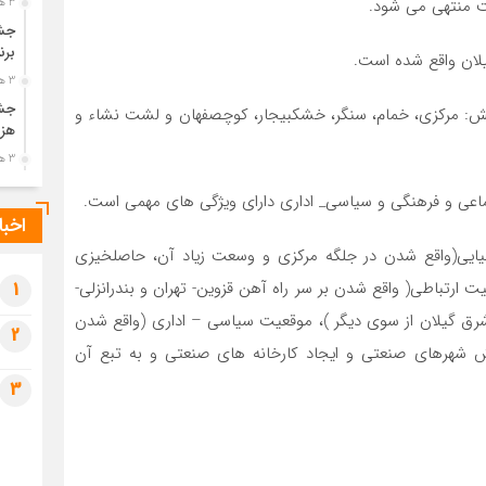
ت منتهی می شود.
3 هفته قبل
جشن
برن
یلان واقع شده است.
3 هفته قبل
جشن
ستان با مساحت ۱۲۷۲/۲ کیلومتر مربع، شامل ۶ بخش: مرکزی، خمام، سنگر، خشکبیجار، کوچصفهان و لشت نشاء و
هزی
3 هفته قبل
پیک
ماعی و فرهنگی و سیاسی_ اداری دارای ویژگی های مهمی است.
رضو
اخبا
3 هفته قبل
ایی(واقع شدن در جلگه مرکزی و وسعت زیاد آن، حاصلخیزی
پس 
ارتباطی( واقع شدن بر سر راه آهن قزوین- تهران و بندرانزلی-
آخر
1
3 هفته قبل
 شرق گیلان از سوی دیگر )، موقعیت سیاسی – اداری (واقع شدن
2
تصا
ش شهرهای صنعتی و ایجاد کارخانه های صنعتی و به تبع آن
شهی
3
3 هفته قبل
مرا
مش
4 هفته قبل