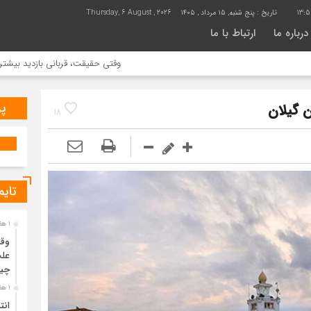
13:5
تاریخ :
پنج شنبه, ۱۵ مرداد , ۱۴۰۵
Thursday, 6 August , 2026
درباره ما
ارتباط با ما
وقتی حقیقت، قربانی بازدید بیشتر می شود | 
پر
 گیلان
18
تایم
1 هفته قبل
وقت
علت
چی
1 هفته قبل
انت