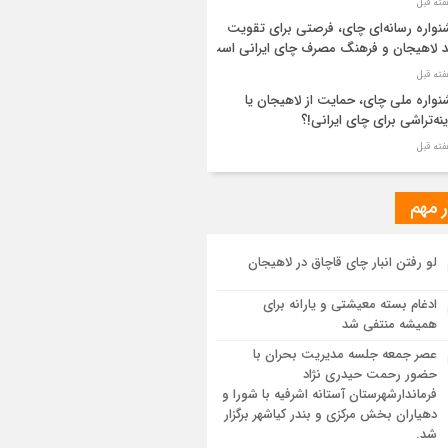
واره رسانه‌ای چای، فرصتی برای تقویت
د لاهیجان و فرهنگ مصرف چای ایرانی است
واره ملی چای، حمایت از لاهیجان یا
نه‌تراشی برای چای ایرانی!؟
ر مطهر رهبر شهید انقلاب در حرم مطهر
ی آرام گرفت
ر مهم
از طواف تهران، قم و عتبات… اینک سلامِ
لو رفتن انبار چای قاچاق در لاهیجان
 در آستان امام رئوف
ادغام بسته معیشتی و یارانه برای
ویر هوایی مراسم تشییع پیکر مطهر آقای
همیشه منتفی شد
د ایران – مشهد
عصر جمعه جلسه مدیریت بحران با
حضور رحمت حیدری نژاد
سم تشییع پیکر مطهر آقای شهید ایران –
فرماندارشهرستان آستانه اشرفیه با شورا و
هد
دهیاران بخش مرکزی و بندر کیاشهر برگزار
شد.