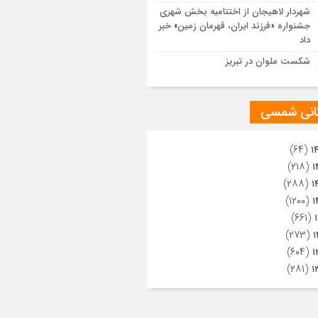
ویری از تراکم جمعیت حاضر در میدان
شهردار لاهیجان از اختتامیه بخش شهری
هالعشرین نجف اشرف
جشنواره «فرزند ایران، قهرمان زمین» خبر
داد
شکست ملوان در تبریز
گانی شمسی
(۶۴)
۱
(۲۱۸)
۱
(۲۸۸)
۱
(۱۲۰۰)
۱
(۶۶۱)
(۲۷۳)
۱
(۶۰۴)
۱
(۲۸۱)
۱