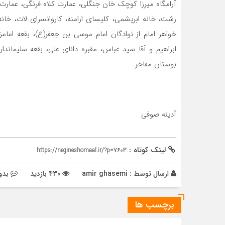
آرامگاه میرزا کوچک خان جنگلی، عمارت کلاه فرنگی، عمار
رشت، خانه ابریشمی، کلیسای ارامنه، کاروانسرای لات، خان
خواهر امام از نوادگان امام موسی بن جعفر(ع)، بقعه ام
ابراهیم و آقا سید عباس، مقبره دانای علی، بقعه سلیمان
بوستان مفاخر.
آدینه صوفی
لینک کوتاه :
https://negineshomaal.ir/?p=7603
ارسال توسط :
amir ghasemi
430 بازدید
بدو
برچسب ها