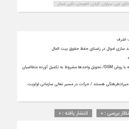
دانای علی، سراوان، گیلان، لاهیجان، نگین شمال
ف اشرف
د سازی اموال در راستای حفظ حقوق بیت المال
پایان چالش سستی خاک در نهضت ملی مسکن آستانه‌اشرفیه با روش DSM/ تحویل واحدها مشروط به تکمیل آورده متقاضیان
 میراث‌فرهنگی هستند / حرکت در مسیر تعالی سازمانی اولویت
تظار بررسی : 0
انتشار یافته : ۰