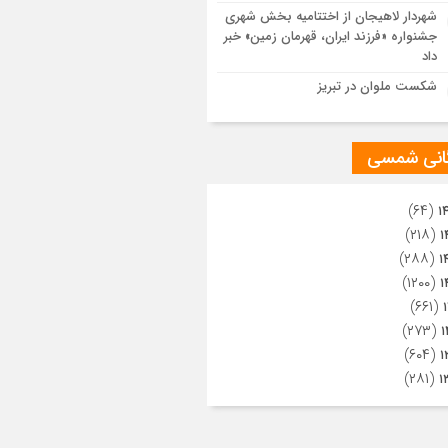
ویری از تراکم جمعیت حاضر در میدان
شهردار لاهیجان از اختتامیه بخش شهری
هالعشرین نجف اشرف
جشنواره «فرزند ایران، قهرمان زمین» خبر
داد
شکست ملوان در تبریز
گانی شمسی
(۶۴)
۱
(۲۱۸)
۱
(۲۸۸)
۱
(۱۲۰۰)
۱
(۶۶۱)
(۲۷۳)
۱
(۶۰۴)
۱
(۲۸۱)
۱