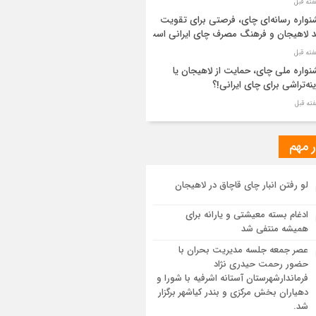
واره رسانه‌ای چای، فرصتی برای تقویت
د لاهیجان و فرهنگ مصرف چای ایرانی است
واره ملی چای، حمایت از لاهیجان یا
نه‌تراشی برای چای ایرانی!؟
ر مطهر رهبر شهید انقلاب در حرم مطهر
ی آرام گرفت
ر مهم
از طواف تهران، قم و عتبات… اینک سلامِ
لو رفتن انبار چای قاچاق در لاهیجان
 در آستان امام رئوف
ادغام بسته معیشتی و یارانه برای
ویر هوایی مراسم تشییع پیکر مطهر آقای
همیشه منتفی شد
د ایران – مشهد
عصر جمعه جلسه مدیریت بحران با
حضور رحمت حیدری نژاد
سم تشییع پیکر مطهر آقای شهید ایران –
فرماندارشهرستان آستانه اشرفیه با شورا و
هد
دهیاران بخش مرکزی و بندر کیاشهر برگزار
شد.