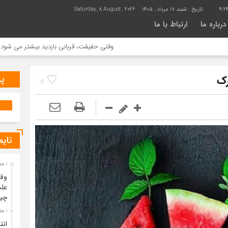
4:2
تاریخ :
شنبه, ۱۷ مرداد , ۱۴۰۵
Saturday, 8 August , 2026
درباره ما
ارتباط با ما
وقتی حقیقت، قربانی بازدید بیشتر می شود | علت جمع آو
پر
رک
14
تایم
1 هفته قبل
وقت
علت
چی
1 هفته قبل
انت