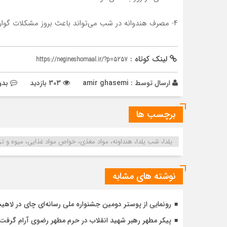
۴- مصرف هندوانه در شب می‌تواند باعث بروز مشکلات گوارشی مانند اسهال یا یبوست در فرد شود.
لینک کوتاه :
https://negineshomaal.ir/?p=5257
ارسال توسط :
amir ghasemi
303 بازدید
بدو
برچسب ها
یلدا، شب یلدا، هنداونه، مواد مغذی، خواص مواد غذایی، میوه و تره
نوشته های مشابه
رونمایی از پوستر دومین جشنواره ملی رسانه‌ای چای در لاهی
پیکر مطهر رهبر شهید انقلاب در حرم مطهر رضوی آرام گرفت