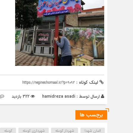
لینک کوتاه :
https://negineshomaal.ir/?p=9092
ارسال توسط :
hamidreza asadi
322 بازدید
برچسب ها
المان شهدا
شهردار کومله
شهرداری کومله
کومله