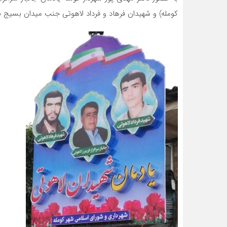
کومله) و شهیدان فرهاد و فرداد لاهوتی جنب میدان بسیج 