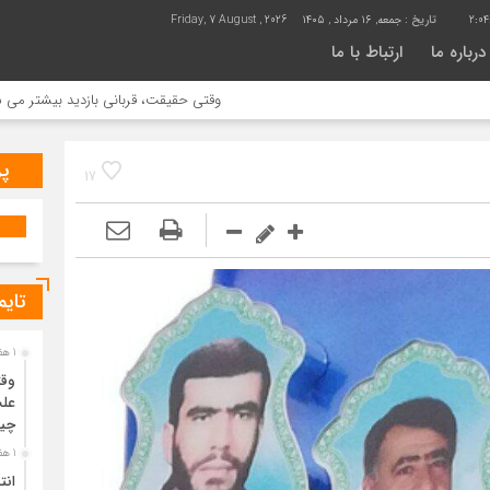
2:0
تاریخ :
جمعه, ۱۶ مرداد , ۱۴۰۵
Friday, 7 August , 2026
درباره ما
ارتباط با ما
وقتی حقیقت، قربانی بازدید بیشتر می شود | علت جمع آوری خانه 
پر
17
تایم
1 هفته قبل
وقت
علت
چی
1 هفته قبل
انت