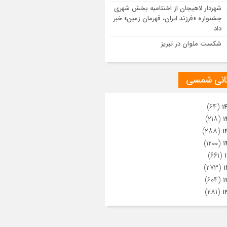
ویری از تراکم جمعیت حاضر در میدان
شهردار لاهیجان از اختتامیه بخش شهری
هالعشرین نجف اشرف
جشنواره «فرزند ایران، قهرمان زمین» خبر
داد
شکست ملوان در تبریز
گانی شمسی
(۶۴)
۱
(۲۱۸)
۱
(۲۸۸)
۱
(۱۲۰۰)
۱
(۶۶۱)
(۲۷۳)
۱
(۶۰۴)
۱
(۲۸۱)
۱