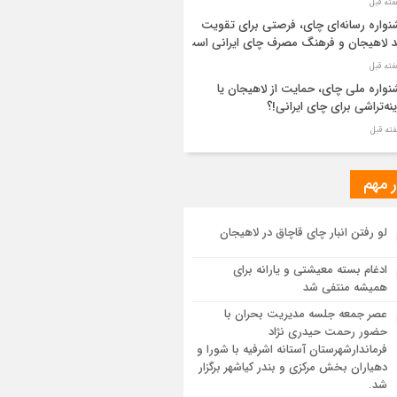
واره رسانه‌ای چای، فرصتی برای تقویت
د لاهیجان و فرهنگ مصرف چای ایرانی است
واره ملی چای، حمایت از لاهیجان یا
نه‌تراشی برای چای ایرانی!؟
ر مطهر رهبر شهید انقلاب در حرم مطهر
ی آرام گرفت
ر مهم
از طواف تهران، قم و عتبات… اینک سلامِ
لو رفتن انبار چای قاچاق در لاهیجان
 در آستان امام رئوف
ادغام بسته معیشتی و یارانه برای
ویر هوایی مراسم تشییع پیکر مطهر آقای
همیشه منتفی شد
د ایران – مشهد
عصر جمعه جلسه مدیریت بحران با
حضور رحمت حیدری نژاد
سم تشییع پیکر مطهر آقای شهید ایران –
فرماندارشهرستان آستانه اشرفیه با شورا و
هد
دهیاران بخش مرکزی و بندر کیاشهر برگزار
شد.