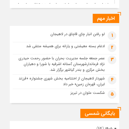
جشنواره ملی چای، حمایت از لاهیجان یا هزینه‌تراشی برای چای
ایرانی!؟
اخبار مهم
3 هفته قبل
پیکر مطهر رهبر شهید انقلاب در حرم مطهر رضوی آرام گرفت
3 هفته قبل
لو رفتن انبار چای قاچاق در لاهیجان
1
پس از طواف تهران، قم و عتبات… اینک سلامِ آخر در آستان امام
رئوف
ادغام بسته معیشتی و یارانه برای همیشه منتفی شد
2
3 هفته قبل
عصر جمعه جلسه مدیریت بحران با حضور رحمت حیدری
3
تصاویر هوایی مراسم تشییع پیکر مطهر آقای شهید ایران – مشهد
نژاد فرماندارشهرستان آستانه اشرفیه با شورا و دهیاران
3 هفته قبل
بخش مرکزی و بندر کیاشهر برگزار شد.
مراسم تشییع پیکر مطهر آقای شهید ایران – مشهد
شهردار لاهیجان از اختتامیه بخش شهری جشنواره «فرزند
4
ایران، قهرمان زمین» خبر داد
4 هفته قبل
تصاویری از تراکم جمعیت حاضر در میدان ثورهالعشرین نجف
شکست ملوان در تبریز
5
اشرف
بایگانی شمسی
(۶۴)
۱۴۰۵