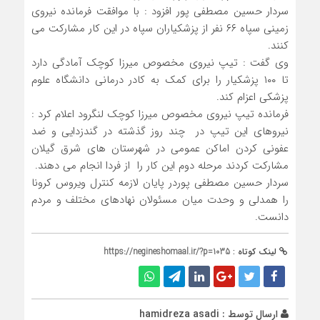
سردار حسين مصطفي پور افزود : با موافقت فرمانده نیروی
زمینی سپاه ۶۶ نفر از پزشکیاران سپاه در این کار مشارکت می
کنند.
وی گفت : تیپ نیروی مخصوص میرزا کوچک آمادگی دارد
تا ۱۰۰ پزشکیار را برای کمک به کادر درمانی دانشگاه علوم
پزشکی اعزام کند.
فرمانده تیپ نیروی مخصوص میرزا کوچک ‌لنگرود اعلام کرد :
نیروهای این تیپ در چند روز گذشته در گندزدایی و ضد
عفونی کردن اماکن عمومی در شهرستان‌ های شرق گیلان
مشارکت کردند مرحله دوم این کار را از فردا انجام می‌ دهند.
سردار حسين مصطفي پوردر پایان لازمه کنترل ویروس کرونا
را همدلی و وحدت میان مسئولان نهادهای مختلف و مردم
دانست.
لینک کوتاه :
https://negineshomaal.ir/?p=1035
ارسال توسط :
hamidreza asadi