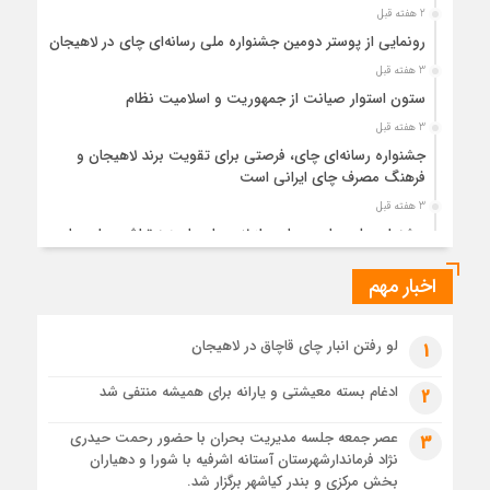
2 هفته قبل
رونمایی از پوستر دومین جشنواره ملی رسانه‌ای چای در لاهیجان
3 هفته قبل
ستون استوار صیانت از جمهوریت و اسلامیت نظام
3 هفته قبل
جشنواره رسانه‌ای چای، فرصتی برای تقویت برند لاهیجان و
فرهنگ مصرف چای ایرانی است
3 هفته قبل
جشنواره ملی چای، حمایت از لاهیجان یا هزینه‌تراشی برای چای
ایرانی!؟
اخبار مهم
4 هفته قبل
پیکر مطهر رهبر شهید انقلاب در حرم مطهر رضوی آرام گرفت
4 هفته قبل
لو رفتن انبار چای قاچاق در لاهیجان
1
پس از طواف تهران، قم و عتبات… اینک سلامِ آخر در آستان امام
رئوف
ادغام بسته معیشتی و یارانه برای همیشه منتفی شد
2
4 هفته قبل
عصر جمعه جلسه مدیریت بحران با حضور رحمت حیدری
3
تصاویر هوایی مراسم تشییع پیکر مطهر آقای شهید ایران – مشهد
نژاد فرماندارشهرستان آستانه اشرفیه با شورا و دهیاران
4 هفته قبل
بخش مرکزی و بندر کیاشهر برگزار شد.