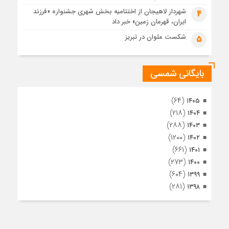
مراسم تشییع پیکر مطهر آقای شهید ایران – مشهد
شهردار لاهیجان از اختتامیه بخش شهری جشنواره «فرزند
4
ایران، قهرمان زمین» خبر داد
1 ماه قبل
تصاویری از تراکم جمعیت حاضر در میدان ثورهالعشرین نجف
شکست ملوان در تبریز
5
اشرف
بایگانی شمسی
(۶۴)
۱۴۰۵
(۲۱۸)
۱۴۰۴
(۲۸۸)
۱۴۰۳
(۱۲۰۰)
۱۴۰۲
(۶۶۱)
۱۴۰۱
(۲۷۳)
۱۴۰۰
(۶۰۴)
۱۳۹۹
(۲۸۱)
۱۳۹۸