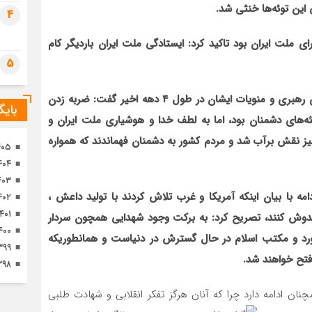
 این توئه‌ها خنثی شد.
تصا
4
ثور
ای ملت ایران بود تاکید کرد: ایستادگی ملت ایران باردیگر کام
5
وی در بخش دیگری از سخنان خود با برشمردن ویژگی‌های رهبری و منویات ایشان در طول ۴ دهه اخیر گفت: ضربه زدن
بای
ئه‌های دشمنان بود، اما به لطف خدا و هوشیاری ملت ایران و
یز نقش برآب شد و مردم کشور به دشمنان فهماندند که همواره
۴۰۵
۴۰۴
۴۰۳
مه با بیان اینکه آمریکا و غرب تلاش کردند با تولید داعش ،
۴۰۲
۱۴۰۱
خدوش کنند، تصریح کرد: به برکت وجود شهدایی همچون سردار
۴۰۰
رد و مکتب اسلام در حال گسترش در دنیاست و همانطوریکه
۳۹۹
فتح خواهند شد.
۳۹۸
چنان ادامه دارد چرا که آنان هرگز تفکر انقلابی و شهادت طلبی