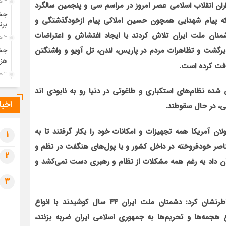
3 هفته قبل
ان انقلاب اسلامی عصر امروز در مراسم سی و پنجمین سالگرد
جشن
نکه پیام شهدایی همچون حسین املاکی پیام ازخودگذشتگی و
برن
منان ملت ایران تلاش کردند با ایجاد اغتشاش و اعتراضات
3 هفته قبل
برگشت و تظاهرات مردم در پاریس، لندن، تل آویو و واشنگتن
جشن
هزی
یافت کرده است.
3 هفته قبل
پیک
ه نظام‌های استکباری و طاغوتی در دنیا رو به نابودی اند
رضو
اخبا
4 هفته قبل
پس 
ان آمریکا همه تجهیزات و امکانات خود را بکار گرفتند تا به
آخر
1
صر خودفروخته در داخل کشور و با پول‌های هنگفت در نظم و
4 هفته قبل
2
تصا
نشان داد به رغم همه مشکلات از نظام و رهبری دست نمی‌کشد و
شهی
3
4 هفته قبل
مرا
عاون هماهنگ کننده سپاه پاسداران انقلاب اسلامی خاطرنشان کرد: دشمنان ملت ایران ۴۴ سال کوشیدند با انواع
مش
ع هجمه‌ها و تحریم‌ها به جمهوری اسلامی ایران ضربه بزنند،
4 هفته قبل