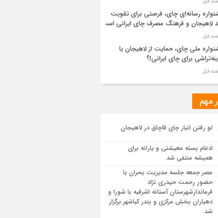
واره رسانه‌ای چای، فرصتی برای تقویت
د لاهیجان و فرهنگ مصرف چای ایرانی است
واره ملی چای، حمایت از لاهیجان یا
نه‌تراشی برای چای ایرانی!؟
ر مطهر رهبر شهید انقلاب در حرم مطهر
ی آرام گرفت
ر مهم
از طواف تهران، قم و عتبات… اینک سلامِ
لو رفتن انبار چای قاچاق در لاهیجان
 در آستان امام رئوف
ادغام بسته معیشتی و یارانه برای
ویر هوایی مراسم تشییع پیکر مطهر آقای
همیشه منتفی شد
د ایران – مشهد
عصر جمعه جلسه مدیریت بحران با
حضور رحمت حیدری نژاد
سم تشییع پیکر مطهر آقای شهید ایران –
فرماندارشهرستان آستانه اشرفیه با شورا و
هد
دهیاران بخش مرکزی و بندر کیاشهر برگزار
شد.