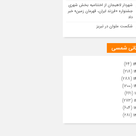
ویری از تراکم جمعیت حاضر در میدان
شهردار لاهیجان از اختتامیه بخش شهری
هالعشرین نجف اشرف
جشنواره «فرزند ایران، قهرمان زمین» خبر
داد
شکست ملوان در تبریز
گانی شمسی
(۶۴)
۱
(۲۱۸)
۱
(۲۸۸)
۱
(۱۲۰۰)
۱
(۶۶۱)
(۲۷۳)
۱
(۶۰۴)
۱
(۲۸۱)
۱