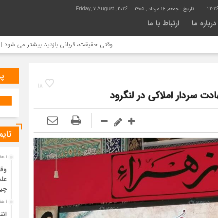
22:2
تاریخ :
جمعه, ۱۶ مرداد , ۱۴۰۵
Friday, 7 August , 2026
درباره ما
ارتباط با ما
وقتی حقیقت، قربانی بازدید بیشتر می شود | علت جمع آوری خا
پر
18
ت سردار املاکی در لنگرود
تایم
1 هفته قبل
وقت
علت
چی
1 هفته قبل
انت