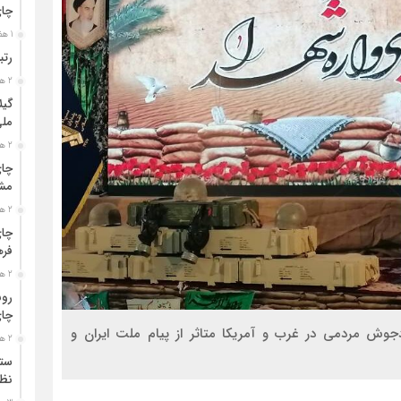
چا
1 هفته قبل
رتب
2 هفته قبل
گیل
مل
2 هفته قبل
چای
مشت
2 هفته قبل
چای
فره
2 هفته قبل
رون
چای
وش مردمی در غرب و آمریکا متاثر از پیام ملت ایران و
2 هفته قبل
ستو
نظا