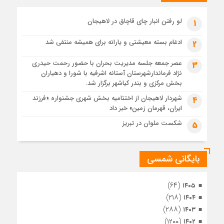
پیکر مطهر رهبر شهید انقلاب در حرم مطهر رضوی آرام گرفت
3 هفته قبل
لو رفتن انبار چای قاچاق در لاهیجان
1
پس از طواف تهران، قم و عتبات… اینک سلامِ آخر در آستان امام
رئوف
ادغام بسته معیشتی و یارانه برای همیشه منتفی شد
2
3 هفته قبل
عصر جمعه جلسه مدیریت بحران با حضور رحمت حیدری
3
تصاویر هوایی مراسم تشییع پیکر مطهر آقای شهید ایران – مشهد
نژاد فرماندارشهرستان آستانه اشرفیه با شورا و دهیاران
3 هفته قبل
بخش مرکزی و بندر کیاشهر برگزار شد.
مراسم تشییع پیکر مطهر آقای شهید ایران – مشهد
شهردار لاهیجان از اختتامیه بخش شهری جشنواره «فرزند
4
ایران، قهرمان زمین» خبر داد
4 هفته قبل
تصاویری از تراکم جمعیت حاضر در میدان ثورهالعشرین نجف
شکست ملوان در تبریز
5
اشرف
بایگانی شمسی
(۶۴)
۱۴۰۵
(۲۱۸)
۱۴۰۴
(۲۸۸)
۱۴۰۳
(۱۲۰۰)
۱۴۰۲