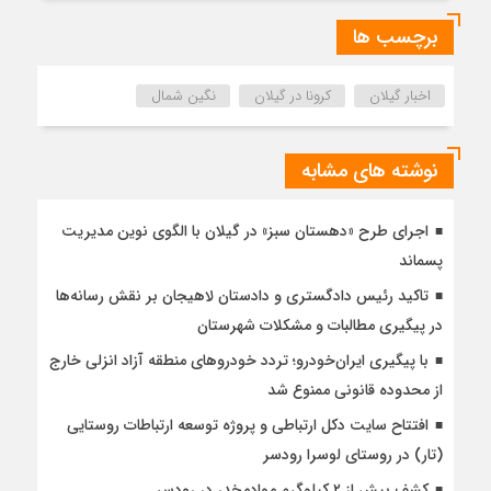
برچسب ها
اخبار گیلان
کرونا در گیلان
نگین شمال
نوشته های مشابه
اجرای طرح «دهستان سبز» در گیلان با الگوی نوین مدیریت
پسماند
تاکید رئیس دادگستری و دادستان لاهیجان بر نقش رسانه‌ها
در پیگیری مطالبات و مشکلات شهرستان
با پیگیری ایران‌خودرو؛ تردد خودروهای منطقه آزاد انزلی خارج
از محدوده قانونی ممنوع شد
افتتاح سایت دکل ارتباطی و پروژه توسعه ارتباطات روستایی
(تار) در روستای لوسرا رودسر
کشف بیش از ۲ کیلوگرم موادمخدر در رودسر