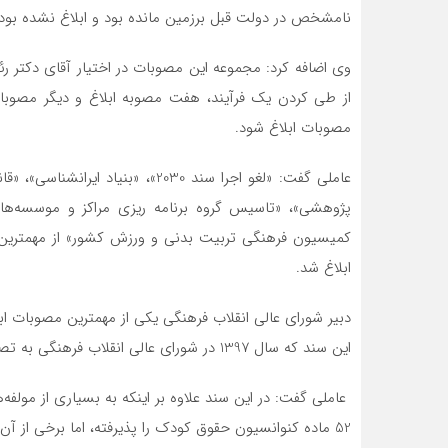
نامشخص در دولت قبل برزمین مانده بود و ابلاغ نشده بود
وی اضافه کرد: مجموعه این مصوبات در اختیار آقای دکتر ر
مصوبات ابلاغ شود.
عاملی گفت: «لغو اجرا سند 2030»، 
پژوهشی»، «تاسیس گروه برنامه ریزی مراکز و موسسه‌ه
کمیسیون فرهنگی تربیت بدنی و ورزش کشور» از مهمترین
ابلاغ شد.
دبیر شورای عالی انقلاب فرهنگی یکی از مهمترین مصوبات ا
این سند که سال 1397 در شورای عالی انقلاب فرهنگی به تصویب رسید، یک سند متفاوت با کنوانسیون حقوق کودک است.
عاملی گفت: در این سند علاوه بر اینکه به بسیاری از مولف
52 ماده کنوانسیون حقوق کودک را پذیرفته، اما برخی از آن‌ها که مغایر با حقوق کودک بوده را نپذیرفته است.