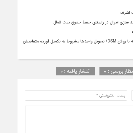
ف اشرف
د سازی اموال در راستای حفظ حقوق بیت المال
پایان چالش سستی خاک در نهضت ملی مسکن آستانه‌اشرفیه با روش DSM/ تحویل واحدها مشروط به تکمیل آورده متقاضیان
تظار بررسی : 0
انتشار یافته : ۰