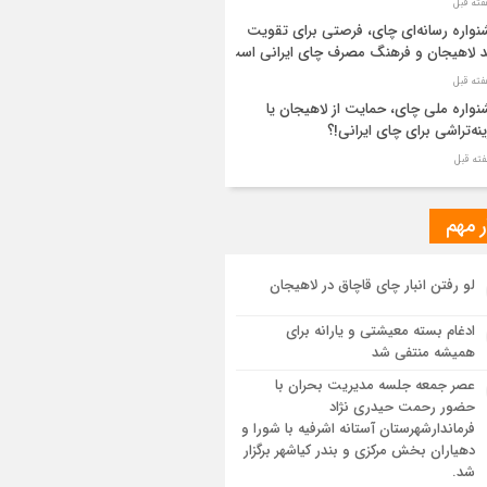
واره رسانه‌ای چای، فرصتی برای تقویت
د لاهیجان و فرهنگ مصرف چای ایرانی است
واره ملی چای، حمایت از لاهیجان یا
نه‌تراشی برای چای ایرانی!؟
ر مطهر رهبر شهید انقلاب در حرم مطهر
ی آرام گرفت
ر مهم
از طواف تهران، قم و عتبات… اینک سلامِ
لو رفتن انبار چای قاچاق در لاهیجان
 در آستان امام رئوف
ادغام بسته معیشتی و یارانه برای
ویر هوایی مراسم تشییع پیکر مطهر آقای
همیشه منتفی شد
د ایران – مشهد
عصر جمعه جلسه مدیریت بحران با
حضور رحمت حیدری نژاد
سم تشییع پیکر مطهر آقای شهید ایران –
فرماندارشهرستان آستانه اشرفیه با شورا و
هد
دهیاران بخش مرکزی و بندر کیاشهر برگزار
شد.