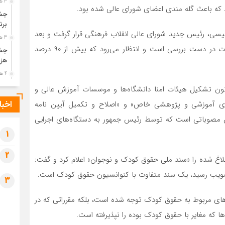
3 هفته قبل
 که باعث گله مندی اعضای شورای عالی شده بود.
جشن
برن
ئیسی، رئیس جدید شورای عالی انقلاب فرهنگی قرار گرفت و بعد
3 هفته قبل
از طی کردن یک فرآیند، هفت مصوبه ابلاغ و دیگر مصوبات در دست بررسی است و انتظار می‌رود که بیش از 90 درصد
جشن
هزی
4 هفته قبل
پیک
«بنیاد ایرانشناسی»، «قانون تشکیل هیئات امنا دانشگاه‌ها و موسسات آموزش عالی و
رضو
اخبا
ای آموزشی و پژوهشی خاص» و «اصلاح و تکمیل آیین نامه
4 هفته قبل
 مصوباتی است که توسط رئیس جمهور به دستگاه‌های اجرایی
پس 
آخر
1
4 هفته قبل
2
تصا
بلاغ شده را «سند ملی حقوق کودک و نوجوان» اعلام کرد و گفت:
شهی
3
4 هفته قبل
مرا
ه‌های مربوط به حقوق کودک توجه شده است، بلکه مقرراتی که در
مش
1 ماه قبل