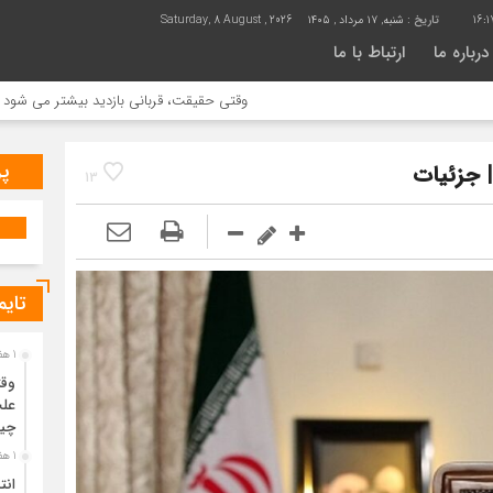
16:1
تاریخ :
شنبه, ۱۷ مرداد , ۱۴۰۵
Saturday, 8 August , 2026
درباره ما
ارتباط با ما
وقتی حقیقت، قربانی بازدید بیشتر می شود | علت جمع آ
پر
13
تایم
1 هفته قبل
وقت
علت
چی
1 هفته قبل
انت