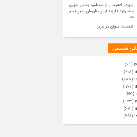
ویری از تراکم جمعیت حاضر در میدان
شهردار لاهیجان از اختتامیه بخش شهری
هالعشرین نجف اشرف
جشنواره «فرزند ایران، قهرمان زمین» خبر
داد
شکست ملوان در تبریز
گانی شمسی
(۶۴)
۱
(۲۱۸)
۱
(۲۸۸)
۱
(۱۲۰۰)
۱
(۶۶۱)
(۲۷۳)
۱
(۶۰۴)
۱
(۲۸۱)
۱