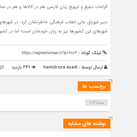
الزامات تبلیغ و ترویج زبان فارسی هم در کالا‌ها و هم در ن
دبیر شورای عالی انقلاب فرهنگی خاطرنشان کرد: در شهر‌های
شهر‌های این کشور‌ها نیز به زبان خودشان است؛ اما در کشو
لینک کوتاه :
https://negineshomaal.ir/?p=4863
ارسال توسط :
hamidreza asadi
349 بازدید
برچسب ها
سند2030
نوشته های مشابه