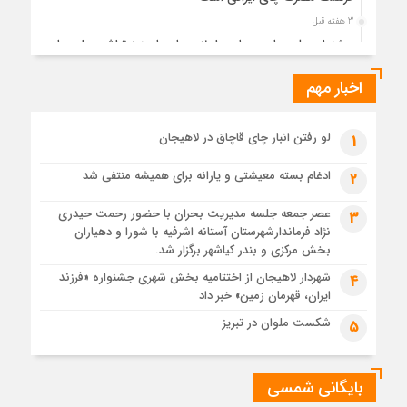
3 هفته قبل
جشنواره ملی چای، حمایت از لاهیجان یا هزینه‌تراشی برای چای
ایرانی!؟
اخبار مهم
1 ماه قبل
پیکر مطهر رهبر شهید انقلاب در حرم مطهر رضوی آرام گرفت
1 ماه قبل
لو رفتن انبار چای قاچاق در لاهیجان
1
پس از طواف تهران، قم و عتبات… اینک سلامِ آخر در آستان امام
رئوف
ادغام بسته معیشتی و یارانه برای همیشه منتفی شد
2
1 ماه قبل
عصر جمعه جلسه مدیریت بحران با حضور رحمت حیدری
3
تصاویر هوایی مراسم تشییع پیکر مطهر آقای شهید ایران – مشهد
نژاد فرماندارشهرستان آستانه اشرفیه با شورا و دهیاران
1 ماه قبل
بخش مرکزی و بندر کیاشهر برگزار شد.
مراسم تشییع پیکر مطهر آقای شهید ایران – مشهد
شهردار لاهیجان از اختتامیه بخش شهری جشنواره «فرزند
4
ایران، قهرمان زمین» خبر داد
1 ماه قبل
تصاویری از تراکم جمعیت حاضر در میدان ثورهالعشرین نجف
شکست ملوان در تبریز
5
اشرف
بایگانی شمسی