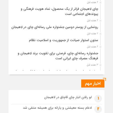
2 هفته قبل
چای لاهیجان فراتر از یک محصول، نماد هویت فرهنگی و
پیوندهای اجتماعی است
2 هفته قبل
رونمایی از پوستر دومین جشنواره ملی رسانه‌ای چای در لاهیجان
2 هفته قبل
ستون استوار صیانت از جمهوریت و اسلامیت نظام
2 هفته قبل
جشنواره رسانه‌ای چای، فرصتی برای تقویت برند لاهیجان و
فرهنگ مصرف چای ایرانی است
3 هفته قبل
جشنواره ملی چای، حمایت از لاهیجان یا هزینه‌تراشی برای چای
ایرانی!؟
اخبار مهم
3 هفته قبل
پیکر مطهر رهبر شهید انقلاب در حرم مطهر رضوی آرام گرفت
3 هفته قبل
لو رفتن انبار چای قاچاق در لاهیجان
1
پس از طواف تهران، قم و عتبات… اینک سلامِ آخر در آستان امام
رئوف
ادغام بسته معیشتی و یارانه برای همیشه منتفی شد
2