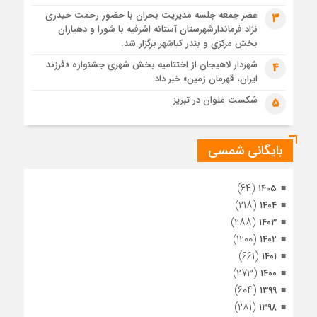
3 هفته قبل
عصر جمعه جلسه مدیریت بحران با حضور رحمت حیدری
3
تصاویر هوایی مراسم تشییع پیکر مطهر آقای شهید ایران – مشهد
نژاد فرماندارشهرستان آستانه اشرفیه با شورا و دهیاران
3 هفته قبل
بخش مرکزی و بندر کیاشهر برگزار شد.
مراسم تشییع پیکر مطهر آقای شهید ایران – مشهد
شهردار لاهیجان از اختتامیه بخش شهری جشنواره «فرزند
4
ایران، قهرمان زمین» خبر داد
4 هفته قبل
تصاویری از تراکم جمعیت حاضر در میدان ثورهالعشرین نجف
شکست ملوان در تبریز
5
اشرف
بایگانی شمسی
(۶۴)
۱۴۰۵
(۲۱۸)
۱۴۰۴
(۲۸۸)
۱۴۰۳
(۱۲۰۰)
۱۴۰۲
(۶۶۱)
۱۴۰۱
(۲۷۳)
۱۴۰۰
(۶۰۴)
۱۳۹۹
(۲۸۱)
۱۳۹۸