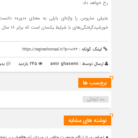
رخ خواهد داد.
عتیقی ساروس را واژه‌ای بابِلی به معنای «دوره» دانست و
خورشیدگرفتگی‌های با شرایط یکسان است که برابر ۱۸ سال و ۱۱ روز و ۷ ساعت و ۴۹ دقیقه است.
لینک کوتاه :
https://negineshomaal.ir/?p=10144
ارسال توسط :
amir ghasemi
245 بازدید
بدو
برچسب ها
ماه گرفتگی
نوشته های مشابه
تصاویری از تراکم جمعیت حاضر در میدان ثورهالعشرین نج