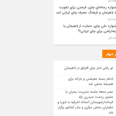
واره رسانه‌ای چای، فرصتی برای تقویت
د لاهیجان و فرهنگ مصرف چای ایرانی است
واره ملی چای، حمایت از لاهیجان یا
نه‌تراشی برای چای ایرانی!؟
ر مطهر رهبر شهید انقلاب در حرم مطهر
ی آرام گرفت
ر مهم
از طواف تهران، قم و عتبات… اینک سلامِ
لو رفتن انبار چای قاچاق در لاهیجان
 در آستان امام رئوف
ادغام بسته معیشتی و یارانه برای
ویر هوایی مراسم تشییع پیکر مطهر آقای
همیشه منتفی شد
د ایران – مشهد
عصر جمعه جلسه مدیریت بحران با
حضور رحمت حیدری نژاد
سم تشییع پیکر مطهر آقای شهید ایران –
فرماندارشهرستان آستانه اشرفیه با شورا و
هد
دهیاران بخش مرکزی و بندر کیاشهر برگزار
شد.