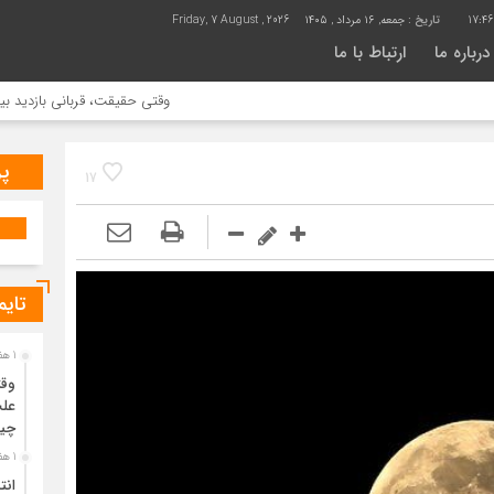
17:4
تاریخ :
جمعه, ۱۶ مرداد , ۱۴۰۵
Friday, 7 August , 2026
درباره ما
ارتباط با ما
وقتی حقیقت، قربانی بازدید بیشتر می شود |
پر
17
تایم
1 هفته قبل
وقت
علت
چی
1 هفته قبل
انت