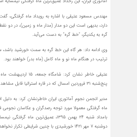
آماتوری ایران، این رخداد عمیق‌ترین ماه گرفتگی نیمسایه است و تا ۱۹ سال دیگر چنین شرایطی تکرا
دارد، بدیهی است این دو مدار (مدار ماه و زمین)، در دو نقطه
گره به یکدیگر، “خط گره” به دست می‌آید.
وی ادامه داد: هر گاه این خط گره به سمت خورشید باشد، س
ترتیب در هنگام ماه نو و ماه کامل (ماه بدر) خواهند بود.
عتیقی خاطر نشان کرد: 
پنج‌شنبه ۳۱ فروردین امسال که در قاره استرالیا قابل مشاهده بود، ماه گرفتگی رخ خواهد داد که از نوع «نیمسایه» است.
مدیر انجمن نجوم آماتوری ایران خاطرنشان کرد: به دلیل 
دوشنبه ۷ مهر ۱۴۲۱ خورشیدی با چنین شرایطی تکرار نخواهد شد.