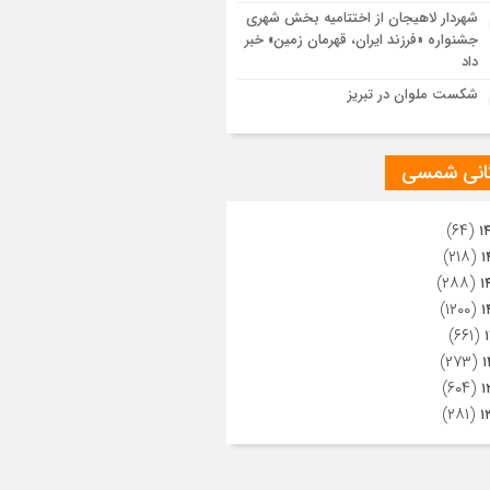
ویری از تراکم جمعیت حاضر در میدان
شهردار لاهیجان از اختتامیه بخش شهری
هالعشرین نجف اشرف
جشنواره «فرزند ایران، قهرمان زمین» خبر
داد
شکست ملوان در تبریز
گانی شمسی
(۶۴)
۱
(۲۱۸)
۱
(۲۸۸)
۱
(۱۲۰۰)
۱
(۶۶۱)
(۲۷۳)
۱
(۶۰۴)
۱
(۲۸۱)
۱