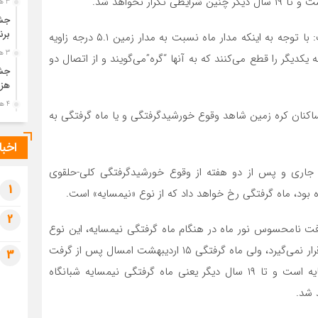
ر نخواهد شد.
3 هفته قبل
جشن
برن
مهندس مسعود عتیقی با اشاره به رویداد ماه گرفتگی، گفت: با توجه به اینکه مدار ماه نسبت به مدار زمین ۵.۱ درجه زاویه
3 هفته قبل
 یکدیگر را قطع می‌کنند که به آنها “گره”می‌گویند و از اتصال دو
جشن
هزی
4 هفته قبل
اکنان کره زمین شاهد وقوع خورشیدگرفتگی و یا ماه گرفتگی به
پیک
رضو
اخبا
4 هفته قبل
شامگاه جمعه، ۱۵ اردیبهشت ماه جاری و پس از دو هفته از وقوع خورشیدگرفتگی کلی-حلقوی
پس 
آخر
1
4 هفته قبل
2
تصا
افت نامحسوس نور ماه در هنگام ماه گرفتگی نیمسایه، این نوع
شهی
ماه گرفتگی معمولا مورد توجه رصدگران و عکاسان نجومی قرار نمی‌گیرد، ولی ماه گرفتگی ۱۵ اردیبهشت امسال پس از گرفت
3
4 هفته قبل
بامداد شنبه ۲۴ بهمن ۱۳۹۵، عمیق‌ترین ماه گرفتگی نیمسایه است و تا ۱۹ سال دیگر یعنی ماه گرفتگی نیمسایه شبانگاه
مرا
مش
1 ماه قبل