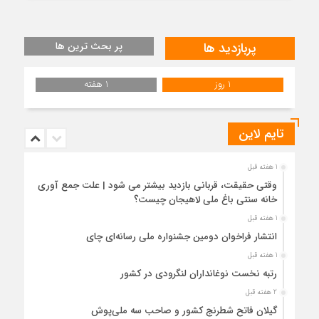
پربازدید ها
پر بحث ترین ها
1 روز
1 هفته
تایم لاین
1 هفته قبل
وقتی حقیقت، قربانی بازدید بیشتر می شود | علت جمع آوری
خانه سنتی باغ ملی لاهیجان چیست؟
1 هفته قبل
انتشار فراخوان دومین جشنواره ملی رسانه‌ای چای
1 هفته قبل
رتبه نخست نوغانداران لنگرودی در کشور
2 هفته قبل
گیلان فاتح شطرنج کشور و صاحب سه ملی‌پوش