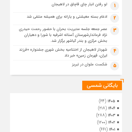
3 هفته قبل
لو رفتن انبار چای قاچاق در لاهیجان
1
پس از طواف تهران، قم و عتبات… اینک سلامِ آخر در آستان امام
رئوف
ادغام بسته معیشتی و یارانه برای همیشه منتفی شد
2
3 هفته قبل
عصر جمعه جلسه مدیریت بحران با حضور رحمت حیدری
3
تصاویر هوایی مراسم تشییع پیکر مطهر آقای شهید ایران – مشهد
نژاد فرماندارشهرستان آستانه اشرفیه با شورا و دهیاران
3 هفته قبل
بخش مرکزی و بندر کیاشهر برگزار شد.
مراسم تشییع پیکر مطهر آقای شهید ایران – مشهد
شهردار لاهیجان از اختتامیه بخش شهری جشنواره «فرزند
4
ایران، قهرمان زمین» خبر داد
4 هفته قبل
تصاویری از تراکم جمعیت حاضر در میدان ثورهالعشرین نجف
شکست ملوان در تبریز
5
اشرف
بایگانی شمسی
(۶۴)
۱۴۰۵
(۲۱۸)
۱۴۰۴
(۲۸۸)
۱۴۰۳
(۱۲۰۰)
۱۴۰۲
(۶۶۱)
۱۴۰۱