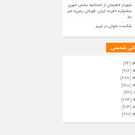
ویری از تراکم جمعیت حاضر در میدان
شهردار لاهیجان از اختتامیه بخش شهری
هالعشرین نجف اشرف
جشنواره «فرزند ایران، قهرمان زمین» خبر
داد
شکست ملوان در تبریز
گانی شمسی
(۶۴)
۱
(۲۱۸)
۱
(۲۸۸)
۱
(۱۲۰۰)
۱
(۶۶۱)
(۲۷۳)
۱
(۶۰۴)
۱
(۲۸۱)
۱