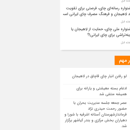
واره رسانه‌ای چای، فرصتی برای تقویت
د لاهیجان و فرهنگ مصرف چای ایرانی است
واره ملی چای، حمایت از لاهیجان یا
نه‌تراشی برای چای ایرانی!؟
ر مطهر رهبر شهید انقلاب در حرم مطهر
ی آرام گرفت
ر مهم
از طواف تهران، قم و عتبات… اینک سلامِ
لو رفتن انبار چای قاچاق در لاهیجان
 در آستان امام رئوف
ادغام بسته معیشتی و یارانه برای
ویر هوایی مراسم تشییع پیکر مطهر آقای
همیشه منتفی شد
د ایران – مشهد
عصر جمعه جلسه مدیریت بحران با
حضور رحمت حیدری نژاد
سم تشییع پیکر مطهر آقای شهید ایران –
فرماندارشهرستان آستانه اشرفیه با شورا و
هد
دهیاران بخش مرکزی و بندر کیاشهر برگزار
شد.