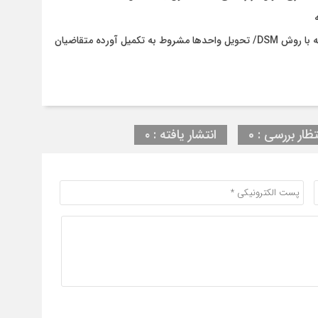
پایان چالش سستی خاک در نهضت ملی مسکن آستانه‌اشرفیه با روش DSM/ تحویل واحدها مشروط به تکمیل آورده متقاضیان
تظار بررسی : 0
انتشار یافته : ۰