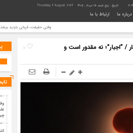
7:0
تاریخ :
پنج شنبه, ۱۵ مرداد , ۱۴۰۵
Thursday, 6 August , 2026
درباره ما
ارتباط با ما
وقتی حقیقت، قربانی بازدید بیشتر می شود |
پر
ر / “اجبار”؛ نه مقدور است و
16
تایم
1 هفته قبل
وقت
علت
چی
1 هفته قبل
انت