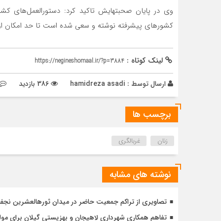
وی در پایان صحبتهایش تاکید کرد: دستورالعمل‌های کشو
کشورهای پیشرفته نوشته و سعی شده است تا حد امکان از 
لینک کوتاه :
https://negineshomaal.ir/?p=3884
ارسال توسط :
hamidreza asadi
386 بازدید
برچسب ها
زنان
غربالگری
نوشته های مشابه
تصاویری از تراکم جمعیت حاضر در میدان ثورهالعشرین نج
تفاهم همکاری شهرداری لاهیجان و بهزیستی گیلان برای مول