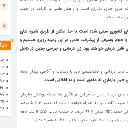
مادی و چه از نظر عاطفی و روانی در پی خواهد داشت. لذا انجام
تصا
4
ه های جدی مادران است و راهکار علمی و کارآمد در جهت
ثور
 زمینه است.
5
ای کشوری سعی شده است تا حد امکان از طریق شیوه های
ا حجم وسیعی از پیشرفت علمی در این زمینه روبرو هستیم و
بای
نی قابل درمان خواهند بود. ژن درمانی و جراحی جنین در داخل
۴۰۵
۴۰۴
اقدامات درمانی و تشخیصی باید با رضایت و آگاهی بیمار انجام
۴۰۳
ای حین بارداری نه مقدور است و نه اخلاقی است.
۴۰۲
۱۴۰۱
بیان کرد: در حال حاضر این غربالگری ها تحت پوشش سازمان
۴۰۰
۳۹۹
های بیمه گر هستند. غربالگری تست تشخیصی نیست. لذا مثبت کاذب نیز به همراه خواهد داشت که حدود ۳ تا ۵ درصد
۳۹۸
برای روش کومباین با قدرت تشخیخی ۹۵ درصد و برای روش جدید nipt بیش از ۹۹ درصد با مثبت کاذب کمتر از یک دهم
 جنین توسط افراد مجرب خطر سقط به همراه ندارد.