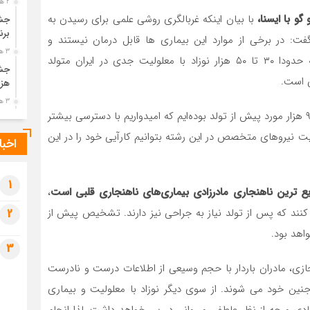
2 هفته قبل
 با ایسنا،
با بیان اینکه غربالگری روشی علمی برای رسیدن به
جشن
برن
 در برخی از موارد این بیماری ها قابل درمان نیستند و
3 هفته قبل
می‌تواند با عوارض جدی پس از تولد همراه باشد. سالانه حدودا ۳۰ تا ۵۰ هزار نوزاد با معلولیت جدی در ایران متولد
جشن
هزی
3 هفته قبل
وی افزود: از کل این موارد تا به حال قادر به تشخیص ۸ تا ۹ هزار مورد پیش از تولد بوده‌ایم که امیدواریم با دسترسی بیشتر
پیک
رضو
نیروهای متخصص در این رشته بتوانیم کارآیی خود را در این
اخبا
3 هفته قبل
پس 
آخر
1
ع ترین ناهنجاری مادرزادی بیماری‌های ناهنجاری قلبی است
،
3 هفته قبل
جربه می کنند که پس از تولد نیاز به جراحی نیز دارند. تشخیص پیش از
2
تصا
شهی
اهد بود.
3
3 هفته قبل
زی، مادران باردار با حجم وسیعی از اطلاعات درست و نادرست
مرا
مش
ین خود می شوند. از سوی دیگر نوزاد با معلولیت و بیماری
4 هفته قبل