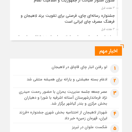
ستون استوار صیانت از جمهوریت و اسلامیت نظام
3 هفته قبل
جشنواره رسانه‌ای چای، فرصتی برای تقویت برند لاهیجان و
فرهنگ مصرف چای ایرانی است
3 هفته قبل
جشنواره ملی چای، حمایت از لاهیجان یا هزینه‌تراشی برای چای
ایرانی!؟
اخبار مهم
4 هفته قبل
پیکر مطهر رهبر شهید انقلاب در حرم مطهر رضوی آرام گرفت
4 هفته قبل
لو رفتن انبار چای قاچاق در لاهیجان
1
پس از طواف تهران، قم و عتبات… اینک سلامِ آخر در آستان امام
رئوف
ادغام بسته معیشتی و یارانه برای همیشه منتفی شد
2
4 هفته قبل
عصر جمعه جلسه مدیریت بحران با حضور رحمت حیدری
3
تصاویر هوایی مراسم تشییع پیکر مطهر آقای شهید ایران – مشهد
نژاد فرماندارشهرستان آستانه اشرفیه با شورا و دهیاران
4 هفته قبل
بخش مرکزی و بندر کیاشهر برگزار شد.
مراسم تشییع پیکر مطهر آقای شهید ایران – مشهد
شهردار لاهیجان از اختتامیه بخش شهری جشنواره «فرزند
4
ایران، قهرمان زمین» خبر داد
4 هفته قبل
تصاویری از تراکم جمعیت حاضر در میدان ثورهالعشرین نجف
شکست ملوان در تبریز
5
اشرف