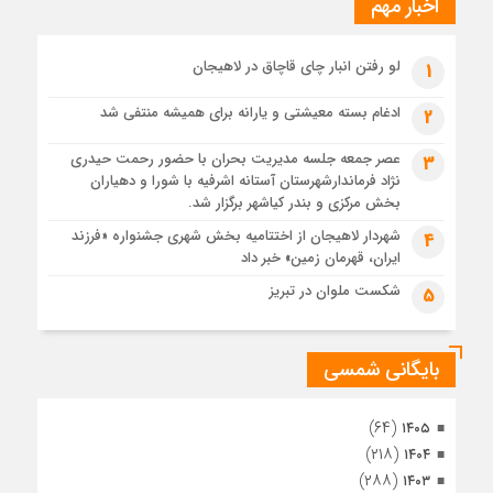
اخبار مهم
4 هفته قبل
پیکر مطهر رهبر شهید انقلاب در حرم مطهر رضوی آرام گرفت
4 هفته قبل
لو رفتن انبار چای قاچاق در لاهیجان
1
پس از طواف تهران، قم و عتبات… اینک سلامِ آخر در آستان امام
رئوف
ادغام بسته معیشتی و یارانه برای همیشه منتفی شد
2
4 هفته قبل
عصر جمعه جلسه مدیریت بحران با حضور رحمت حیدری
3
تصاویر هوایی مراسم تشییع پیکر مطهر آقای شهید ایران – مشهد
نژاد فرماندارشهرستان آستانه اشرفیه با شورا و دهیاران
4 هفته قبل
بخش مرکزی و بندر کیاشهر برگزار شد.
مراسم تشییع پیکر مطهر آقای شهید ایران – مشهد
شهردار لاهیجان از اختتامیه بخش شهری جشنواره «فرزند
4
ایران، قهرمان زمین» خبر داد
1 ماه قبل
تصاویری از تراکم جمعیت حاضر در میدان ثورهالعشرین نجف
شکست ملوان در تبریز
5
اشرف
بایگانی شمسی
(۶۴)
۱۴۰۵
(۲۱۸)
۱۴۰۴
(۲۸۸)
۱۴۰۳