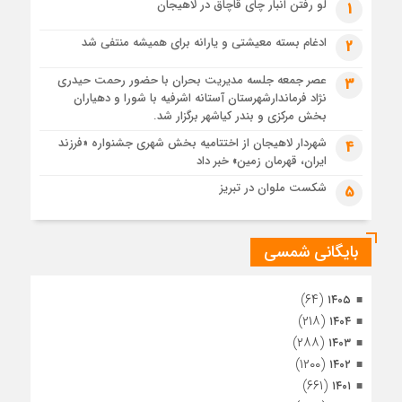
4 هفته قبل
لو رفتن انبار چای قاچاق در لاهیجان
1
پس از طواف تهران، قم و عتبات… اینک سلامِ آخر در آستان امام
رئوف
ادغام بسته معیشتی و یارانه برای همیشه منتفی شد
2
4 هفته قبل
عصر جمعه جلسه مدیریت بحران با حضور رحمت حیدری
3
تصاویر هوایی مراسم تشییع پیکر مطهر آقای شهید ایران – مشهد
نژاد فرماندارشهرستان آستانه اشرفیه با شورا و دهیاران
4 هفته قبل
بخش مرکزی و بندر کیاشهر برگزار شد.
مراسم تشییع پیکر مطهر آقای شهید ایران – مشهد
شهردار لاهیجان از اختتامیه بخش شهری جشنواره «فرزند
4
ایران، قهرمان زمین» خبر داد
1 ماه قبل
تصاویری از تراکم جمعیت حاضر در میدان ثورهالعشرین نجف
شکست ملوان در تبریز
5
اشرف
بایگانی شمسی
(۶۴)
۱۴۰۵
(۲۱۸)
۱۴۰۴
(۲۸۸)
۱۴۰۳
(۱۲۰۰)
۱۴۰۲
(۶۶۱)
۱۴۰۱