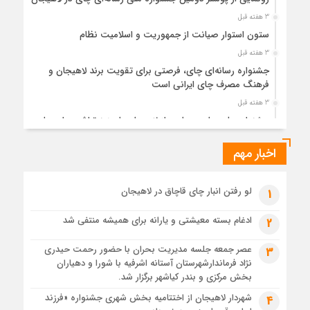
3 هفته قبل
ستون استوار صیانت از جمهوریت و اسلامیت نظام
3 هفته قبل
جشنواره رسانه‌ای چای، فرصتی برای تقویت برند لاهیجان و
فرهنگ مصرف چای ایرانی است
3 هفته قبل
جشنواره ملی چای، حمایت از لاهیجان یا هزینه‌تراشی برای چای
ایرانی!؟
اخبار مهم
4 هفته قبل
پیکر مطهر رهبر شهید انقلاب در حرم مطهر رضوی آرام گرفت
4 هفته قبل
لو رفتن انبار چای قاچاق در لاهیجان
1
پس از طواف تهران، قم و عتبات… اینک سلامِ آخر در آستان امام
رئوف
ادغام بسته معیشتی و یارانه برای همیشه منتفی شد
2
4 هفته قبل
عصر جمعه جلسه مدیریت بحران با حضور رحمت حیدری
3
تصاویر هوایی مراسم تشییع پیکر مطهر آقای شهید ایران – مشهد
نژاد فرماندارشهرستان آستانه اشرفیه با شورا و دهیاران
4 هفته قبل
بخش مرکزی و بندر کیاشهر برگزار شد.
مراسم تشییع پیکر مطهر آقای شهید ایران – مشهد
شهردار لاهیجان از اختتامیه بخش شهری جشنواره «فرزند
4