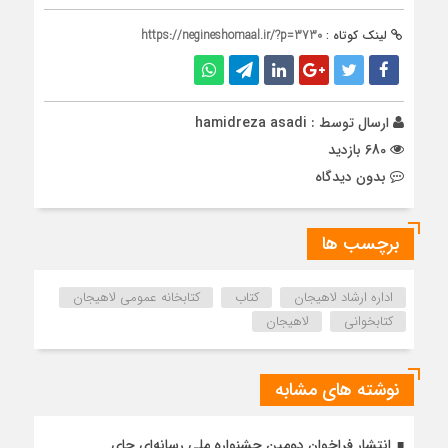
لینک کوتاه :
https://negineshomaal.ir/?p=3730
ارسال توسط :
hamidreza asadi
680 بازدید
بدون دیدگاه
برچسب ها
اداره ارشاد لاهیجان
کتاب
کتابخانه عمومی لاهیجان
کتابخوانی
لاهیجان
نوشته های مشابه
انتشار فراخوان دومین جشنواره ملی رسانه‌ای چای