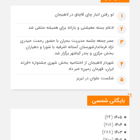
پیکر مطهر رهبر شهید انقلاب در حرم مطهر رضوی آرام گرفت
3 هفته قبل
لو رفتن انبار چای قاچاق در لاهیجان
1
پس از طواف تهران، قم و عتبات… اینک سلامِ آخر در آستان امام
رئوف
ادغام بسته معیشتی و یارانه برای همیشه منتفی شد
2
3 هفته قبل
عصر جمعه جلسه مدیریت بحران با حضور رحمت حیدری
3
تصاویر هوایی مراسم تشییع پیکر مطهر آقای شهید ایران – مشهد
نژاد فرماندارشهرستان آستانه اشرفیه با شورا و دهیاران
3 هفته قبل
بخش مرکزی و بندر کیاشهر برگزار شد.
مراسم تشییع پیکر مطهر آقای شهید ایران – مشهد
شهردار لاهیجان از اختتامیه بخش شهری جشنواره «فرزند
4
ایران، قهرمان زمین» خبر داد
4 هفته قبل
تصاویری از تراکم جمعیت حاضر در میدان ثورهالعشرین نجف
شکست ملوان در تبریز
5
اشرف
بایگانی شمسی
(۶۴)
۱۴۰۵
(۲۱۸)
۱۴۰۴
(۲۸۸)
۱۴۰۳
(۱۲۰۰)
۱۴۰۲