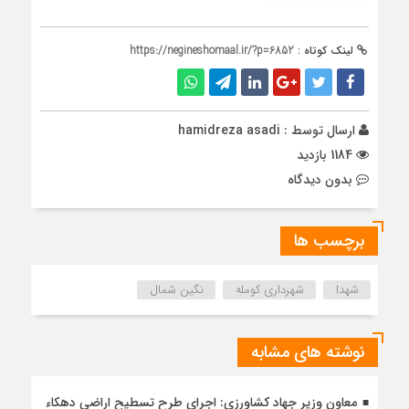
لینک کوتاه :
https://negineshomaal.ir/?p=6852
ارسال توسط :
hamidreza asadi
1184 بازدید
بدون دیدگاه
برچسب ها
شهدا
شهرداری کومله
نگین شمال
نوشته های مشابه
معاون وزیر جهاد کشاورزی: اجرای طرح تسطیح اراضی دهکاء