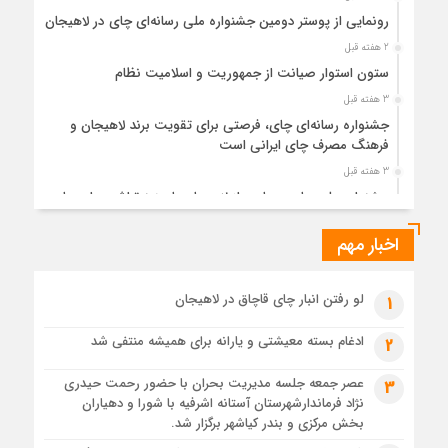
رونمایی از پوستر دومین جشنواره ملی رسانه‌ای چای در لاهیجان
2 هفته قبل
ستون استوار صیانت از جمهوریت و اسلامیت نظام
3 هفته قبل
جشنواره رسانه‌ای چای، فرصتی برای تقویت برند لاهیجان و
فرهنگ مصرف چای ایرانی است
3 هفته قبل
جشنواره ملی چای، حمایت از لاهیجان یا هزینه‌تراشی برای چای
ایرانی!؟
اخبار مهم
4 هفته قبل
پیکر مطهر رهبر شهید انقلاب در حرم مطهر رضوی آرام گرفت
4 هفته قبل
لو رفتن انبار چای قاچاق در لاهیجان
1
پس از طواف تهران، قم و عتبات… اینک سلامِ آخر در آستان امام
رئوف
ادغام بسته معیشتی و یارانه برای همیشه منتفی شد
2
4 هفته قبل
عصر جمعه جلسه مدیریت بحران با حضور رحمت حیدری
3
تصاویر هوایی مراسم تشییع پیکر مطهر آقای شهید ایران – مشهد
نژاد فرماندارشهرستان آستانه اشرفیه با شورا و دهیاران
4 هفته قبل
بخش مرکزی و بندر کیاشهر برگزار شد.
مراسم تشییع پیکر مطهر آقای شهید ایران – مشهد