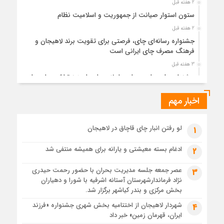
2 هفته قبل
ستون استوار صیانت از جمهوریت و اسلامیت نظام
2 هفته قبل
جشنواره رسانه‌ای چای، فرصتی برای تقویت برند لاهیجان و
فرهنگ مصرف چای ایرانی است
3 هفته قبل
جشنواره ملی چای، حمایت از لاهیجان یا هزینه‌تراشی برای چای
ایرانی!؟
اخبار مهم
3 هفته قبل
پیکر مطهر رهبر شهید انقلاب در حرم مطهر رضوی آرام گرفت
3 هفته قبل
لو رفتن انبار چای قاچاق در لاهیجان
1
پس از طواف تهران، قم و عتبات… اینک سلامِ آخر در آستان امام
رئوف
ادغام بسته معیشتی و یارانه برای همیشه منتفی شد
2
3 هفته قبل
عصر جمعه جلسه مدیریت بحران با حضور رحمت حیدری
3
تصاویر هوایی مراسم تشییع پیکر مطهر آقای شهید ایران – مشهد
نژاد فرماندارشهرستان آستانه اشرفیه با شورا و دهیاران
3 هفته قبل
بخش مرکزی و بندر کیاشهر برگزار شد.
مراسم تشییع پیکر مطهر آقای شهید ایران – مشهد
شهردار لاهیجان از اختتامیه بخش شهری جشنواره «فرزند
4
ایران، قهرمان زمین» خبر داد
4 هفته قبل