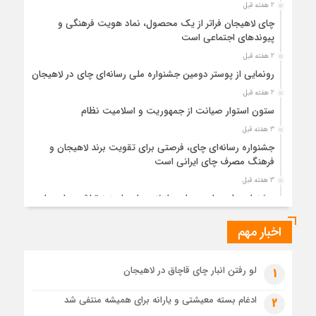
2 هفته قبل
چای لاهیجان فراتر از یک محصول، نماد هویت فرهنگی و
پیوندهای اجتماعی است
2 هفته قبل
رونمایی از پوستر دومین جشنواره ملی رسانه‌ای چای در لاهیجان
2 هفته قبل
ستون استوار صیانت از جمهوریت و اسلامیت نظام
3 هفته قبل
جشنواره رسانه‌ای چای، فرصتی برای تقویت برند لاهیجان و
فرهنگ مصرف چای ایرانی است
3 هفته قبل
جشنواره ملی چای، حمایت از لاهیجان یا هزینه‌تراشی برای چای
ایرانی!؟
اخبار مهم
3 هفته قبل
پیکر مطهر رهبر شهید انقلاب در حرم مطهر رضوی آرام گرفت
4 هفته قبل
لو رفتن انبار چای قاچاق در لاهیجان
1
پس از طواف تهران، قم و عتبات… اینک سلامِ آخر در آستان امام
رئوف
ادغام بسته معیشتی و یارانه برای همیشه منتفی شد
2