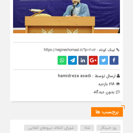
لینک کوتاه :
https://negineshomaal.ir/?p=2016
ارسال توسط :
hamidreza asadi
618 بازدید
بدون دیدگاه
برچسب ها
روز خبرنگار
شانا
شورای ائتلاف نیروهای انقلابی