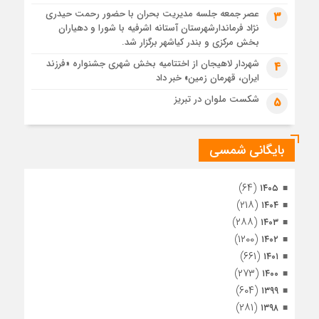
4 هفته قبل
عصر جمعه جلسه مدیریت بحران با حضور رحمت حیدری
3
تصاویر هوایی مراسم تشییع پیکر مطهر آقای شهید ایران – مشهد
نژاد فرماندارشهرستان آستانه اشرفیه با شورا و دهیاران
4 هفته قبل
بخش مرکزی و بندر کیاشهر برگزار شد.
مراسم تشییع پیکر مطهر آقای شهید ایران – مشهد
شهردار لاهیجان از اختتامیه بخش شهری جشنواره «فرزند
4
ایران، قهرمان زمین» خبر داد
4 هفته قبل
تصاویری از تراکم جمعیت حاضر در میدان ثورهالعشرین نجف
شکست ملوان در تبریز
5
اشرف
بایگانی شمسی
(۶۴)
۱۴۰۵
(۲۱۸)
۱۴۰۴
(۲۸۸)
۱۴۰۳
(۱۲۰۰)
۱۴۰۲
(۶۶۱)
۱۴۰۱
(۲۷۳)
۱۴۰۰
(۶۰۴)
۱۳۹۹
(۲۸۱)
۱۳۹۸