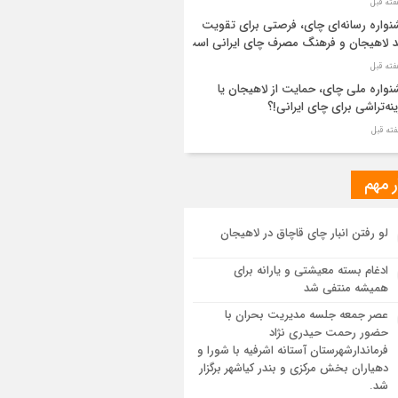
واره رسانه‌ای چای، فرصتی برای تقویت
د لاهیجان و فرهنگ مصرف چای ایرانی است
واره ملی چای، حمایت از لاهیجان یا
نه‌تراشی برای چای ایرانی!؟
ر مطهر رهبر شهید انقلاب در حرم مطهر
ی آرام گرفت
ر مهم
از طواف تهران، قم و عتبات… اینک سلامِ
لو رفتن انبار چای قاچاق در لاهیجان
 در آستان امام رئوف
ادغام بسته معیشتی و یارانه برای
ویر هوایی مراسم تشییع پیکر مطهر آقای
همیشه منتفی شد
د ایران – مشهد
عصر جمعه جلسه مدیریت بحران با
حضور رحمت حیدری نژاد
سم تشییع پیکر مطهر آقای شهید ایران –
فرماندارشهرستان آستانه اشرفیه با شورا و
هد
دهیاران بخش مرکزی و بندر کیاشهر برگزار
شد.