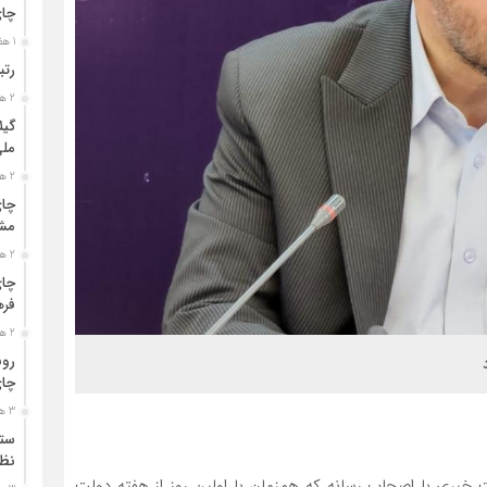
چا
1 هفته قبل
رتب
2 هفته قبل
گیل
مل
2 هفته قبل
چای
مشت
2 هفته قبل
چای
فره
2 هفته قبل
رون
چای
3 هفته قبل
ستو
نظا
خبری با اصحاب رسانه که همزمان با اولین روز از هفته دولت