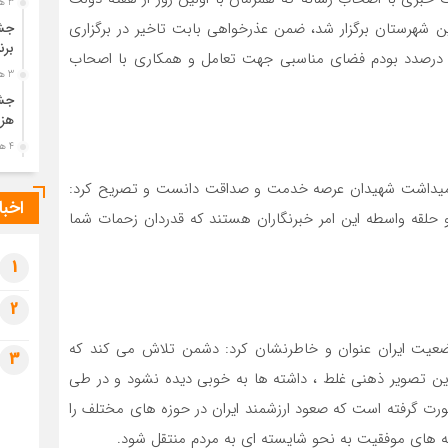
3 هفته قبل
فرمانداری این شهرستان برگزار شد، ضمن عذرخواهی بابت تاخیر در برگزاری
جشن
برن
م و درصدد بودم فضای مناسبی جهت تعامل و همکاری با اصحاب
3 هفته قبل
جشن
هزی
4 هفته قبل
پیک
 گرامیداشت شهیدان عرصه خدمت و صداقت دانست و تصریح کرد:
رضو
اخبا
 حلقه واسطه این امر خبرنگاران هستند که قدردان زحمات شما
4 هفته قبل
پس 
آخر
1
4 هفته قبل
2
تصا
شهی
وضعیت ایران عنوان و خاطرنشان کرد: دشمن تلاش می کند که
3
4 هفته قبل
ین تصویر ذهنی غلط ، داشته ها به خوبی دیده نشود و در طی
مرا
 گرفته است که صعود ارزشمند ایران در حوزه های مختلف را
مش
1 ماه قبل
 های موفقیت به نحو شایسته ای به مردم منتقل شود.