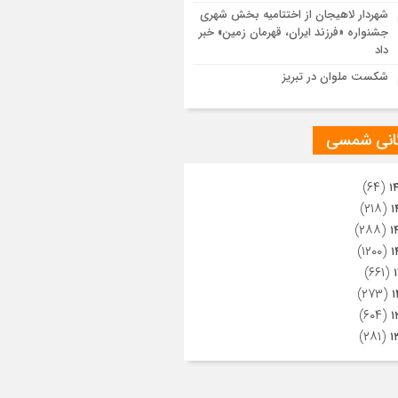
ویری از تراکم جمعیت حاضر در میدان
شهردار لاهیجان از اختتامیه بخش شهری
هالعشرین نجف اشرف
جشنواره «فرزند ایران، قهرمان زمین» خبر
داد
شکست ملوان در تبریز
گانی شمسی
(۶۴)
۱
(۲۱۸)
۱
(۲۸۸)
۱
(۱۲۰۰)
۱
(۶۶۱)
(۲۷۳)
۱
(۶۰۴)
۱
(۲۸۱)
۱