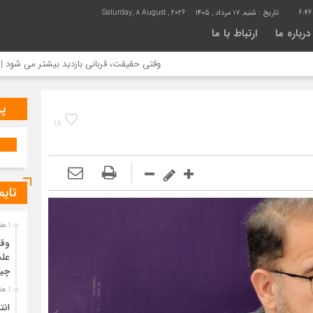
6:46
تاریخ :
شنبه, ۱۷ مرداد , ۱۴۰۵
Saturday, 8 August , 2026
درباره ما
ارتباط با ما
وقتی حقیقت، قربانی بازدید بیشتر می شود | علت جمع آوری
پر
18
تایم
1 هفته قبل
وقت
علت
چی
1 هفته قبل
انت