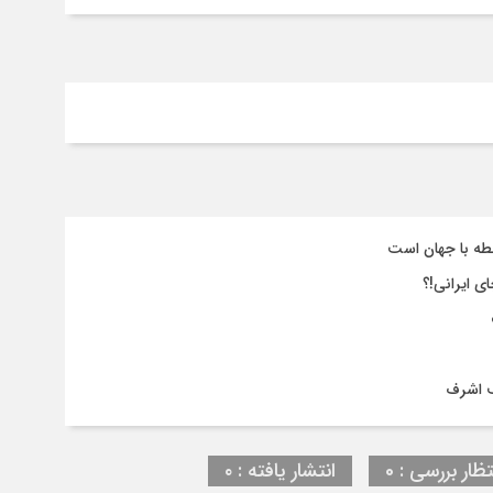
طه با جهان است
ی ایرانی!؟
ف اشرف
تظار بررسی : 0
انتشار یافته : ۰