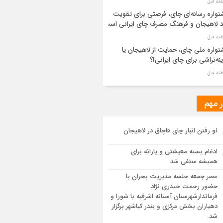
واره رسانه‌ای چای، فرصتی برای تقویت
د لاهیجان و فرهنگ مصرف چای ایرانی است
واره ملی چای، حمایت از لاهیجان یا
نه‌تراشی برای چای ایرانی!؟
ر مطهر رهبر شهید انقلاب در حرم مطهر
ی آرام گرفت
ر مهم
از طواف تهران، قم و عتبات… اینک سلامِ
لو رفتن انبار چای قاچاق در لاهیجان
 در آستان امام رئوف
ادغام بسته معیشتی و یارانه برای
ویر هوایی مراسم تشییع پیکر مطهر آقای
همیشه منتفی شد
د ایران – مشهد
عصر جمعه جلسه مدیریت بحران با
حضور رحمت حیدری نژاد
سم تشییع پیکر مطهر آقای شهید ایران –
فرماندارشهرستان آستانه اشرفیه با شورا و
هد
دهیاران بخش مرکزی و بندر کیاشهر برگزار
شد.