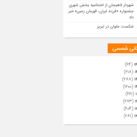
ویری از تراکم جمعیت حاضر در میدان
شهردار لاهیجان از اختتامیه بخش شهری
هالعشرین نجف اشرف
جشنواره «فرزند ایران، قهرمان زمین» خبر
داد
شکست ملوان در تبریز
گانی شمسی
(۶۴)
۱
(۲۱۸)
۱
(۲۸۸)
۱
(۱۲۰۰)
۱
(۶۶۱)
(۲۷۳)
۱
(۶۰۴)
۱
(۲۸۱)
۱