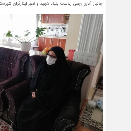
جانباز آقای رجبی ریاست بنیاد شهید و امور ایثارگران شهرستا