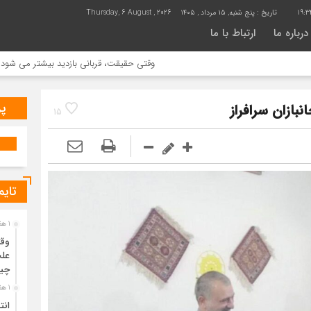
19:3
تاریخ :
پنج شنبه, ۱۵ مرداد , ۱۴۰۵
Thursday, 6 August , 2026
درباره ما
ارتباط با ما
وقتی حقیقت، قربانی بازدید بیشتر می شود | علت جمع آوری خانه سنتی باغ
پر
نبازان سرافراز
15
تایم
1 هفته قبل
وقت
علت
چی
1 هفته قبل
انت