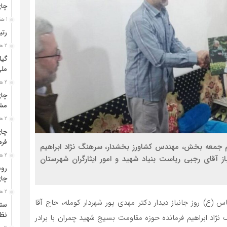
چا
1 هفته قبل
رتب
2 هفته قبل
گیل
مل
2 هفته قبل
چای
مشت
2 هفته قبل
چای
فره
مام جمعه بخش، مهندس کشاورز بخشدار، سرهنگ نژاد ابراهیم
2 هفته قبل
ز آقای رجبی ریاست بنیاد شهید و امور ایثارگران شهرستان
رون
چای
2 هفته قبل
 (ع) روز جانباز دیدار دکتر مهدی پور شهردار کومله، حاج آقا
ستو
نظا
د ابراهیم فرمانده حوزه مقاومت بسیج شهید چمران با برادر