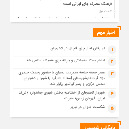
فرهنگ مصرف چای ایرانی است
3 هفته قبل
جشنواره ملی چای، حمایت از لاهیجان یا هزینه‌تراشی برای چای
ایرانی!؟
اخبار مهم
4 هفته قبل
پیکر مطهر رهبر شهید انقلاب در حرم مطهر رضوی آرام گرفت
4 هفته قبل
لو رفتن انبار چای قاچاق در لاهیجان
1
پس از طواف تهران، قم و عتبات… اینک سلامِ آخر در آستان امام
رئوف
ادغام بسته معیشتی و یارانه برای همیشه منتفی شد
2
4 هفته قبل
عصر جمعه جلسه مدیریت بحران با حضور رحمت حیدری
3
تصاویر هوایی مراسم تشییع پیکر مطهر آقای شهید ایران – مشهد
نژاد فرماندارشهرستان آستانه اشرفیه با شورا و دهیاران
4 هفته قبل
بخش مرکزی و بندر کیاشهر برگزار شد.
مراسم تشییع پیکر مطهر آقای شهید ایران – مشهد
شهردار لاهیجان از اختتامیه بخش شهری جشنواره «فرزند
4
ایران، قهرمان زمین» خبر داد
1 ماه قبل
تصاویری از تراکم جمعیت حاضر در میدان ثورهالعشرین نجف
شکست ملوان در تبریز
5
اشرف
بایگانی شمسی