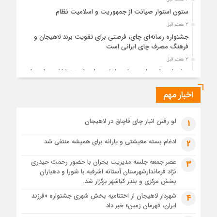
ستون استوار صیانت از جمهوریت و اسلامیت نظام
3 هفته قبل
جشنواره رسانه‌ای چای، فرصتی برای تقویت برند لاهیجان و
فرهنگ مصرف چای ایرانی است
3 هفته قبل
جشنواره ملی چای، حمایت از لاهیجان یا هزینه‌تراشی برای چای
ایرانی!؟
اخبار مهم
4 هفته قبل
پیکر مطهر رهبر شهید انقلاب در حرم مطهر رضوی آرام گرفت
1 ماه قبل
لو رفتن انبار چای قاچاق در لاهیجان
1
پس از طواف تهران، قم و عتبات… اینک سلامِ آخر در آستان امام
رئوف
ادغام بسته معیشتی و یارانه برای همیشه منتفی شد
2
1 ماه قبل
عصر جمعه جلسه مدیریت بحران با حضور رحمت حیدری
3
تصاویر هوایی مراسم تشییع پیکر مطهر آقای شهید ایران – مشهد
نژاد فرماندارشهرستان آستانه اشرفیه با شورا و دهیاران
1 ماه قبل
بخش مرکزی و بندر کیاشهر برگزار شد.
مراسم تشییع پیکر مطهر آقای شهید ایران – مشهد
شهردار لاهیجان از اختتامیه بخش شهری جشنواره «فرزند
4
ایران، قهرمان زمین» خبر داد
1 ماه قبل