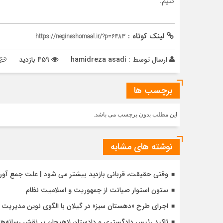
کنیم.
لینک کوتاه :
https://negineshomaal.ir/?p=6483
ارسال توسط :
hamidreza asadi
459 بازدید
برچسب ها
این مطلب بدون برچسب می باشد.
نوشته های مشابه
وقتی حقیقت، قربانی بازدید بیشتر می شود | علت جمع آو
ستون استوار صیانت از جمهوریت و اسلامیت نظام
اجرای طرح «دهستان سبز» در گیلان با الگوی نوین مدیریت 
تاکید رئیس دادگستری و دادستان لاهیجان بر نقش رسانه‌ها