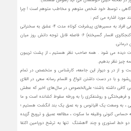
م آگاهی ، توسط خود شخص متوهم و مخاطب متوهم است ! چرا
د مورد اشاره می کنم :
۱- نبود مطالعه ۲- نبود آموزش درست از پایه ۳- گرایش جمعی افراد به مسیرهای پیشرفت کوتاه مدت ۴- عشق به سخنرانی
در جمع های کوچک و بزرگ. ۵- عشق به همه چیز دانی(کنجکاوی افسار گسیخته) ۶- فاصله قابل توجه دانش روز میان
 شدت دیده می شود . همه صاحب نظر هستیم ، از پشت تریبون
مه چیز نظر بدهیم.
ت و از در و دیوار این جامعه، کارشناس و متخصص در تمام
شود و با در دست داشتن انواع و اقسام رسانه سعی در القای
اهی کافی داشته باشند؛ علی‌الخصوص در سال‌های اخیر که عطش
ه و فرهیختگی و روشنفکری را به ورطه سقوط کشانده است و ما
علمی ، به وسعت یک اقیانوس و به عمق یک بند انگشت هستیم ؛
حه حساس کنونی وظیفه ما سکوت ، مطالعه عمیق و ترویج گزیده
با دو خط استوری و چند #هشتگ تنها به ترشح دوپامین اکتفا