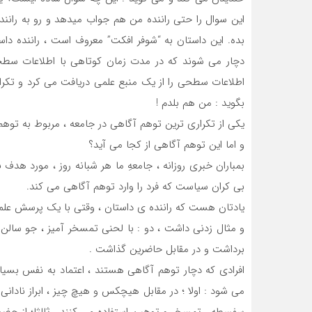
این سوال را حتی راننده من هم جواب میدهد و رو به رانن
بده. این داستان به “شوفر افکت” معروف است ، راننده داس
دچار می شوند که در مدت زمان کوتاهی با اطلاعات سطحی 
اطلاعات سطحی را از یک منبع علمی دریافت می کرد و تکرار
بگوید : من هم بلدم !
یکی از تکراری ترین توهم آگاهی در جامعه ، مربوط به ت
و اما این توهم آگاهی از کجا می آید؟
بمباران خبری روزانه ، جامعهِ ما هر شبانه روز ، مورد هد
بی کران سیاست که فرد را وارد توهم آگاهی می کند.
یادتان هست که راننده ی داستان ، وقتی با یک پرسش علمی 
و مثال زدنی داشت ، دو : با لحنی تمسخر آمیز ، جو سالن را 
برداشت و در مقابل حاضرین گذاشت .
افرادی که دچار توهم آگاهی هستند ، اعتماد به نفس بسیار 
می شود : اولا ؛ در مقابل هیچکس و هیچ چیز ، ابراز نادانی
سفسطه ، تمسخر و توهین استفاده می کنند . ثالثا؛ از ح