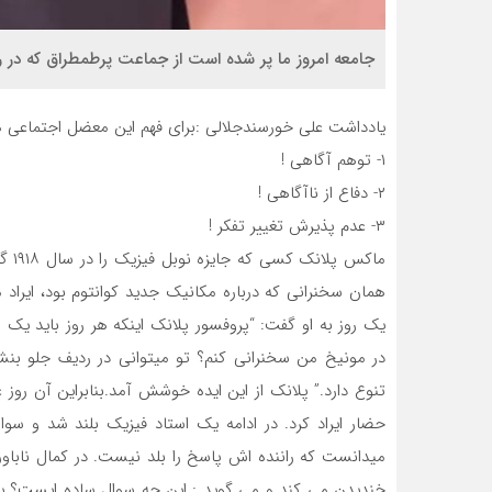
جامعه امروز ما پر شده است از جماعت پرطمطراق که در 
یادداشت علی خورسندجلالی :برای فهم این معضل اجتماعی ه
۱- توهم آگاهی !
۲- دفاع از ناآگاهی !
۳- عدم پذیرش تغییر تفکر !
ماکس
همان سخنرانی که درباره مکانیک جدید کوانتوم بود، ایراد م
یک روز به او گفت: “پروفسور پلانک اینکه هر روز باید 
در مونیخ من سخنرانی کنم؟ تو می­توانی در ردیف جلو بنش
تنوع دارد.” پلانک از این ایده خوشش آمد.بنابراین آن روز ع
حضار ایراد کرد. در ادامه یک استاد فیزیک بلند شد و سو
میدانست که راننده اش پاسخ را بلد نیست. در کمال ناباوری
خندیدن می کند و می گوید : این چه سوال ساده ایست؟ یعن