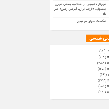
ویری از تراکم جمعیت حاضر در میدان
شهردار لاهیجان از اختتامیه بخش شهری
هالعشرین نجف اشرف
جشنواره «فرزند ایران، قهرمان زمین» خبر
داد
شکست ملوان در تبریز
گانی شمسی
(۶۴)
۱
(۲۱۸)
۱
(۲۸۸)
۱
(۱۲۰۰)
۱
(۶۶۱)
(۲۷۳)
۱
(۶۰۴)
۱
(۲۸۱)
۱