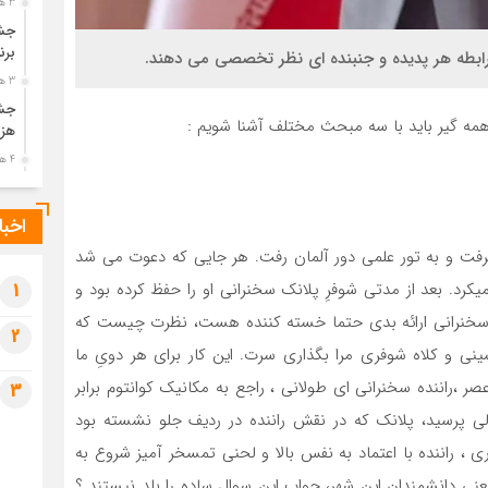
3 هفته قبل
جشن
برن
رابطه هر پدیده و جنبنده ای نظر تخصصی می دهند.
3 هفته قبل
جشن
مه گیر باید با سه مبحث مختلف آشنا شویم :
هزی
4 هفته قبل
پیک
رضو
اخبا
4 هفته قبل
 پلانک کسی که جایزه نوبل فیزیک را در سال ۱۹۱۸ گرفت و به تور علمی دور آلمان رفت. هر جایی که دعوت می­ شد
پس 
ی­کرد. بعد از مدتی شوفرِ پلانک سخنرانی او را حفظ کرده بود و
آخر
1
4 هفته قبل
یک سخنرانی ارائه بدی حتما خسته کننده هست، نظرت چیست که
2
تصا
ینی و کلاه شوفری مرا بگذاری سرت. این کار برای هر دویِ ما
شهی
صر ،راننده سخنرانی ای طولانی ، راجع به مکانیک کوانتوم برابر
3
4 هفته قبل
الی پرسید، پلانک که در نقش راننده در ردیف جلو نشسته بود
مرا
مش
 ، راننده با اعتماد به نفس بالا و لحنی تمسخر آمیز شروع به
1 ماه قبل
ی دانشمندان این شهر، جواب این سوال ساده را بلد نیستند ؟