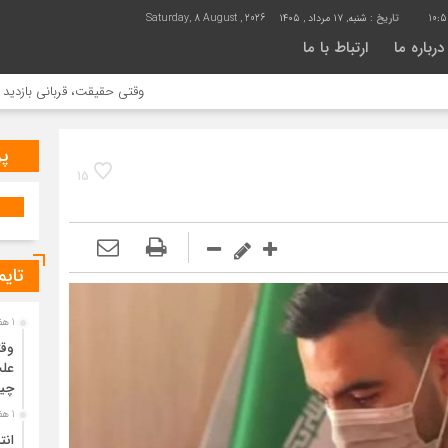
10:5
تاریخ :
شنبه, ۱۷ مرداد , ۱۴۰۵
Saturday, 8 August , 2026
درباره ما
ارتباط با ما
وقتی حقیقت، قربانی بازدید بیشتر می شود
پر
15
تایم
1 هفته قبل
وقت
علت
چی
1 هفته قبل
انت