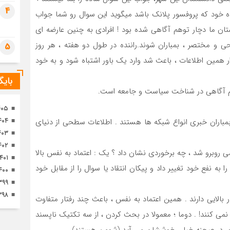
تصا
4
ده خود که پروفسور پلانک باشد میگوید این سوال رو شما جواب
ثور
تان ما دچار توهم آگاهی شده بود ! افرادی به چنین عارضه ای
و مختصر ، بمباران شوند.راننده در طول دو هفته ، هر روز
5
 همین اطلاعات ، باعث شد وارد یک باور اشتباه شود و به خود
بای
وهم آگاهی در شناخت سیاست و جامعه است.
۴۰۵
۴۰۴
ف بمباران خبری انواع شبکه ها هستند . اطلاعات سطحی از دنیای
۴۰۳
۴۰۲
روبرو شد ، چه برخوردی نشان داد ؟ یک : اعتماد به نفس بالا
۱۴۰۱
به نفع خود تغییر داد و پیکان انتقاد یا سوال را از مقابل خود
۴۰۰
۳۹۹
۳۹۸
بالایی دارند . همین اعتماد به نفس ، باعث چند رفتار متفاوت
 نمی کنند! . دوما ؛ معمولا در بحث کردن ، از سه تکتیک ناپسند
ضور در صحنه خیلی خوششان می آید (شومن هستند).