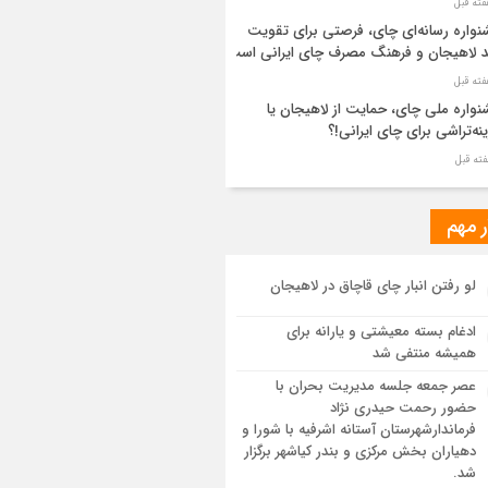
واره رسانه‌ای چای، فرصتی برای تقویت
د لاهیجان و فرهنگ مصرف چای ایرانی است
واره ملی چای، حمایت از لاهیجان یا
نه‌تراشی برای چای ایرانی!؟
ر مطهر رهبر شهید انقلاب در حرم مطهر
ی آرام گرفت
ر مهم
از طواف تهران، قم و عتبات… اینک سلامِ
لو رفتن انبار چای قاچاق در لاهیجان
 در آستان امام رئوف
ادغام بسته معیشتی و یارانه برای
ویر هوایی مراسم تشییع پیکر مطهر آقای
همیشه منتفی شد
د ایران – مشهد
عصر جمعه جلسه مدیریت بحران با
حضور رحمت حیدری نژاد
سم تشییع پیکر مطهر آقای شهید ایران –
فرماندارشهرستان آستانه اشرفیه با شورا و
هد
دهیاران بخش مرکزی و بندر کیاشهر برگزار
شد.