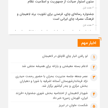
ستون استوار صیانت از جمهوریت و اسلامیت نظام
3 هفته قبل
جشنواره رسانه‌ای چای، فرصتی برای تقویت برند لاهیجان و
فرهنگ مصرف چای ایرانی است
3 هفته قبل
جشنواره ملی چای، حمایت از لاهیجان یا هزینه‌تراشی برای چای
ایرانی!؟
اخبار مهم
1 ماه قبل
پیکر مطهر رهبر شهید انقلاب در حرم مطهر رضوی آرام گرفت
1 ماه قبل
لو رفتن انبار چای قاچاق در لاهیجان
1
پس از طواف تهران، قم و عتبات… اینک سلامِ آخر در آستان امام
رئوف
ادغام بسته معیشتی و یارانه برای همیشه منتفی شد
2
1 ماه قبل
عصر جمعه جلسه مدیریت بحران با حضور رحمت حیدری
3
تصاویر هوایی مراسم تشییع پیکر مطهر آقای شهید ایران – مشهد
نژاد فرماندارشهرستان آستانه اشرفیه با شورا و دهیاران
1 ماه قبل
بخش مرکزی و بندر کیاشهر برگزار شد.
مراسم تشییع پیکر مطهر آقای شهید ایران – مشهد
شهردار لاهیجان از اختتامیه بخش شهری جشنواره «فرزند
4
ایران، قهرمان زمین» خبر داد
1 ماه قبل
تصاویری از تراکم جمعیت حاضر در میدان ثورهالعشرین نجف
شکست ملوان در تبریز
5