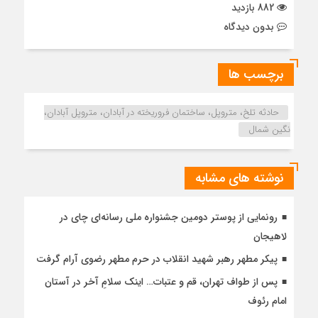
882 بازدید
بدون دیدگاه
برچسب ها
حادثه تلخ، متروپل، ساختمان فروریخته در آبادان، متروپل آبادان،
نگین شمال
نوشته های مشابه
رونمایی از پوستر دومین جشنواره ملی رسانه‌ای چای در
لاهیجان
پیکر مطهر رهبر شهید انقلاب در حرم مطهر رضوی آرام گرفت
پس از طواف تهران، قم و عتبات… اینک سلامِ آخر در آستان
امام رئوف