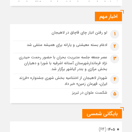
جشنواره ملی چای، حمایت از لاهیجان یا هزینه‌تراشی برای چای
ایرانی!؟
اخبار مهم
1 ماه قبل
پیکر مطهر رهبر شهید انقلاب در حرم مطهر رضوی آرام گرفت
1 ماه قبل
لو رفتن انبار چای قاچاق در لاهیجان
1
پس از طواف تهران، قم و عتبات… اینک سلامِ آخر در آستان امام
رئوف
ادغام بسته معیشتی و یارانه برای همیشه منتفی شد
2
1 ماه قبل
عصر جمعه جلسه مدیریت بحران با حضور رحمت حیدری
3
تصاویر هوایی مراسم تشییع پیکر مطهر آقای شهید ایران – مشهد
نژاد فرماندارشهرستان آستانه اشرفیه با شورا و دهیاران
1 ماه قبل
بخش مرکزی و بندر کیاشهر برگزار شد.
مراسم تشییع پیکر مطهر آقای شهید ایران – مشهد
شهردار لاهیجان از اختتامیه بخش شهری جشنواره «فرزند
4
ایران، قهرمان زمین» خبر داد
1 ماه قبل
تصاویری از تراکم جمعیت حاضر در میدان ثورهالعشرین نجف
شکست ملوان در تبریز
5
اشرف
بایگانی شمسی
(۶۴)
۱۴۰۵