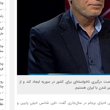
چا
1 هفته قبل
رتب
2 هفته قبل
گیل
مل
2 هفته قبل
چای
مشت
2 هفته قبل
چای
فره
2 هفته قبل
 درگیری ناخواسته‌‌‌ای برای کشور در سوریه ایجاد کند و از
رون
چای
ر شدن با ایران هستیم.
3 هفته قبل
ستو
نس احیای برجام در سال‌جاری گفت: «این شانس خیلی پایین و
نظا