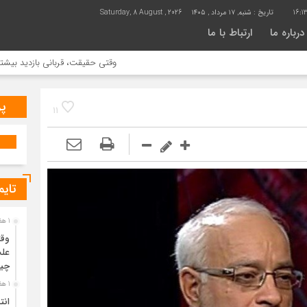
16:1
تاریخ :
شنبه, ۱۷ مرداد , ۱۴۰۵
Saturday, 8 August , 2026
درباره ما
ارتباط با ما
وقتی حقیقت، قربانی بازدید بیشتر می شود |
پر
11
تایم
1 هفته قبل
وقت
علت
چی
1 هفته قبل
انت