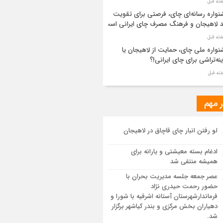
واره رسانه‌ای چای، فرصتی برای تقویت
د لاهیجان و فرهنگ مصرف چای ایرانی است
واره ملی چای، حمایت از لاهیجان یا
نه‌تراشی برای چای ایرانی!؟
ر مطهر رهبر شهید انقلاب در حرم مطهر
ی آرام گرفت
ر مهم
از طواف تهران، قم و عتبات… اینک سلامِ
لو رفتن انبار چای قاچاق در لاهیجان
 در آستان امام رئوف
ادغام بسته معیشتی و یارانه برای
ویر هوایی مراسم تشییع پیکر مطهر آقای
همیشه منتفی شد
د ایران – مشهد
عصر جمعه جلسه مدیریت بحران با
حضور رحمت حیدری نژاد
سم تشییع پیکر مطهر آقای شهید ایران –
فرماندارشهرستان آستانه اشرفیه با شورا و
هد
دهیاران بخش مرکزی و بندر کیاشهر برگزار
شد.