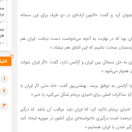
3 هفته قبل
جشن
برن
خوش‌بینانه شانس احیای برجام را ۲۰‌درصد عنوان کرد و گفت: «اکنون اراده‌‌‌ای در دو طرف برای این مساله
3 هفته قبل
جشن
هزی
 ایران بود که در نهایت به آنچه می‌‌‌خواست دست نیافت. ایران هم
4 هفته قبل
زمستان سخت باشیم که این اتفاق هم نیفتاد.»
پیک
رضو
اخبا
ی به حل مسائل بین ایران و آژانس دارد، گفت: «اگر ایران بتواند
4 هفته قبل
 هموار می‌شود.»
پس 
آخر
1
آژانس به توافق برسد. بهشتی‌‌‌پور گفت: «اما حتی اگر ایران با
4 هفته قبل
2
تصا
آیا مذاکرات اصلی برای احیای برجام شکل می‌گیرد یا خیر.»
شهی
3
4 هفته قبل
حیای برجام تاکید کرد که ایران باید مراقب آن باشد که درگیر
مرا
رصدد است درگیری ناخواسته‌‌‌ای برای کشور در سوریه ایجاد کند
مش
گیر شدن با ایران هستیم.»
1 ماه قبل