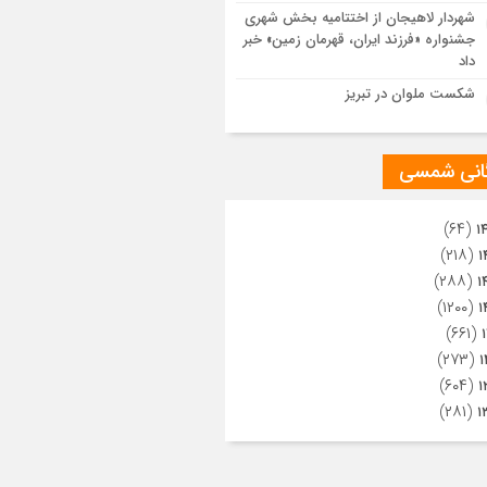
ویری از تراکم جمعیت حاضر در میدان
شهردار لاهیجان از اختتامیه بخش شهری
هالعشرین نجف اشرف
جشنواره «فرزند ایران، قهرمان زمین» خبر
داد
شکست ملوان در تبریز
گانی شمسی
(۶۴)
۱
(۲۱۸)
۱
(۲۸۸)
۱
(۱۲۰۰)
۱
(۶۶۱)
(۲۷۳)
۱
(۶۰۴)
۱
(۲۸۱)
۱